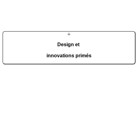
Une équipe d’experts dédiée conçoit des composants structurels
exclusifs et développe des solutions technologiques avancées afin de
répondre aux exigences les plus élevées des propriétaires.
En savoir plus sur l’entreprise
Design et
innovations primés
Pirnar reçoit régulièrement des prix internationaux prestigieux
comme le German Design Award, le Red Dot Award et le BIG SEE
Award.
Découvrez les récompenses
À propos
de Pirnar