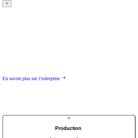
À propos
de Pirnar
Depuis ses débuts dans un atelier familial, l’entreprise est animée par
la passion de la création et un engagement envers un design
d’exception, la qualité et le savoir-faire. Les portes sont
continuellement perfectionnées et intègrent les technologies les plus
modernes. Grâce à une vision claire et une approche innovante,
Pirnar établit de nouveaux standards à l’échelle mondiale dans le
domaine des menuiseries extérieures.
En savoir plus sur l’entreprise
Production