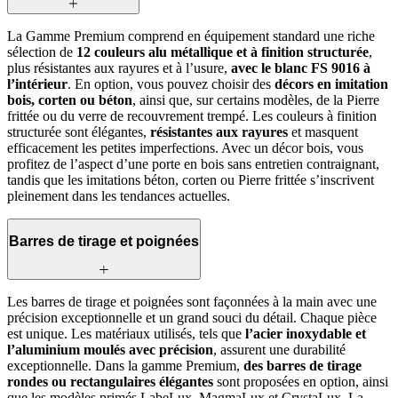
La Gamme Premium comprend en équipement standard une riche
sélection de
12 couleurs alu métallique et à finition structurée
,
plus résistantes aux rayures et à l’usure,
avec le blanc FS 9016 à
l’intérieur
. En option, vous pouvez choisir des
décors en imitation
bois, corten ou béton
, ainsi que, sur certains modèles, de la Pierre
frittée ou du verre de recouvrement trempé. Les couleurs à finition
structurée sont élégantes,
résistantes aux rayures
et masquent
efficacement les petites imperfections. Avec un décor bois, vous
profitez de l’aspect d’une porte en bois sans entretien contraignant,
tandis que les imitations béton, corten ou Pierre frittée s’inscrivent
pleinement dans les tendances actuelles.
Barres de tirage et poignées
Les barres de tirage et poignées sont façonnées à la main avec une
précision exceptionnelle et un grand souci du détail. Chaque pièce
est unique. Les matériaux utilisés, tels que
l’acier inoxydable et
l’aluminium moulés avec précision
, assurent une durabilité
exceptionnelle. Dans la gamme Premium,
des barres de tirage
rondes ou rectangulaires élégantes
sont proposées en option, ainsi
que les modèles primés LabeLux, MagmaLux et CrystaLux. La