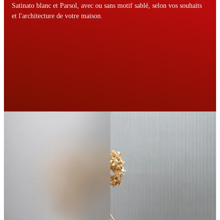
Satinato blanc et Parsol, avec ou sans motif sablé, selon vos souhaits
et l'architecture de votre maison.