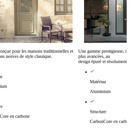
çue pour les maisons traditionnelles et
Une gamme prestigieuse, int
ons neuves de style classique.
plus avancées, au
design épuré et résolument 
au
Matériau
ium
Aluminium
re
Structure
Core en carbone
CarbonCore en carb