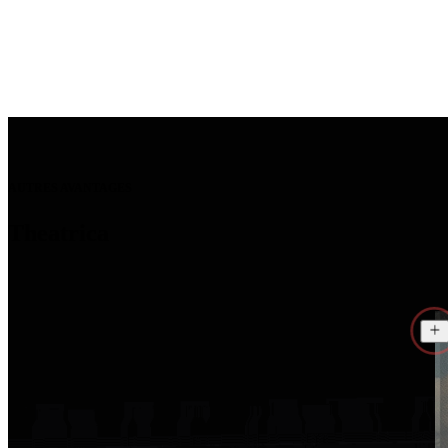
German Design Award et German Innovation
Award.
AUTRES AVANTAGES
Theatrica