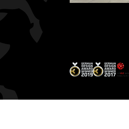
Theatrica est un concept visionna
distinctions : Red Dot Product
Ce prototype primé allie design d
pas encore disponible à la vente.