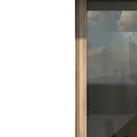
Les maisons
les plus modernes
s
dernes
ne entrée sans poignée, qui se
amment dans le mur adjacent. Elle
iée au bois, au verre ou à
ur créer une entrée à la fois
t résolument contemporaine.