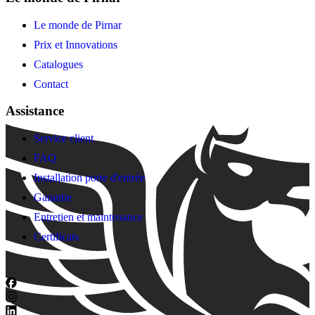
Le monde de Pirnar
Prix et Innovations
Catalogues
Contact
Assistance
Service client
FAQ
Installation porte d'entrée
Garantie
Entretien et maintenance
Certificats