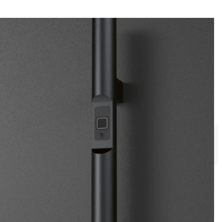
n clavier associé au système
sée 3 points Armo Comfort
et de tranquillité.