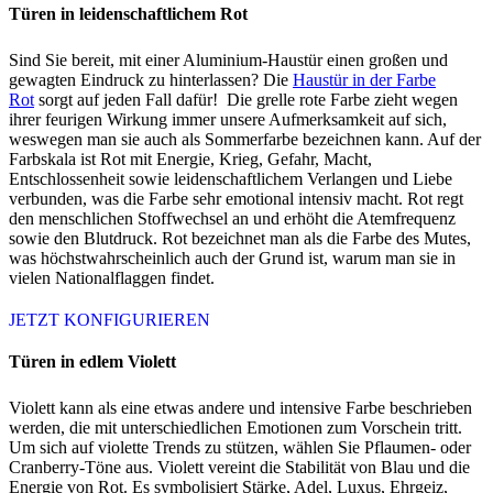
Türen in leidenschaftlichem Rot
Sind Sie bereit, mit einer Aluminium-Haustür einen großen und
gewagten Eindruck zu hinterlassen? Die
Haustür in der Farbe
Rot
sorgt auf jeden Fall dafür! Die grelle rote Farbe zieht wegen
ihrer feurigen Wirkung immer unsere Aufmerksamkeit auf sich,
weswegen man sie auch als Sommerfarbe bezeichnen kann. Auf der
Farbskala ist Rot mit Energie, Krieg, Gefahr, Macht,
Entschlossenheit sowie leidenschaftlichem Verlangen und Liebe
verbunden, was die Farbe sehr emotional intensiv macht. Rot regt
den menschlichen Stoffwechsel an und erhöht die Atemfrequenz
sowie den Blutdruck. Rot bezeichnet man als die Farbe des Mutes,
was höchstwahrscheinlich auch der Grund ist, warum man sie in
vielen Nationalflaggen findet.
JETZT KONFIGURIEREN
Türen in edlem Violett
Violett kann als eine etwas andere und intensive Farbe beschrieben
werden, die mit unterschiedlichen Emotionen zum Vorschein tritt.
Um sich auf violette Trends zu stützen, wählen Sie Pflaumen- oder
Cranberry-Töne aus. Violett vereint die Stabilität von Blau und die
Energie von Rot. Es symbolisiert Stärke, Adel, Luxus, Ehrgeiz,