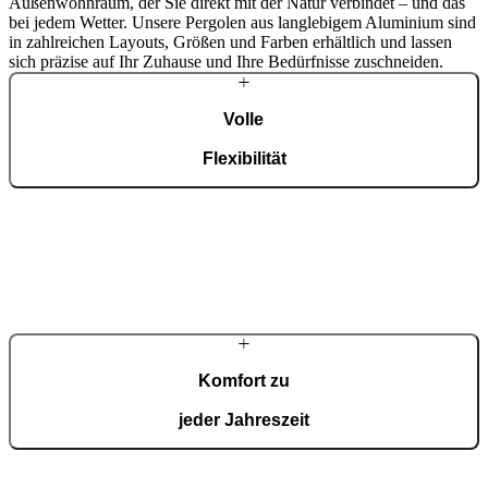
Außenwohnraum, der Sie direkt mit der Natur verbindet – und das
bei jedem Wetter. Unsere Pergolen aus langlebigem Aluminium sind
in zahlreichen Layouts, Größen und Farben erhältlich und lassen
sich präzise auf Ihr Zuhause und Ihre Bedürfnisse zuschneiden.
Volle
Flexibilität
Wir entwerfen Ihre Pergola nach Maß, sodass sie genau in Ihren
Raum passt – wählen Sie Abmessungen, Farbe und Layout, die mit
Ihrem Zuhause harmonieren.
Komfort zu
jeder Jahreszeit