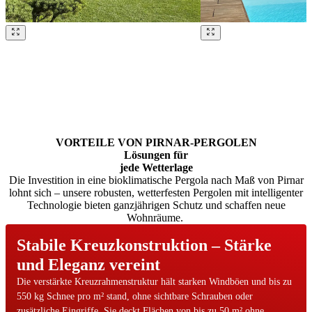
Brskajte po naših referencah. Uporabite levo in desno puščico ali na
VORTEILE VON PIRNAR-PERGOLEN
Lösungen für
jede Wetterlage
Die Investition in eine bioklimatische Pergola nach Maß von Pirnar
lohnt sich – unsere robusten, wetterfesten Pergolen mit intelligenter
Technologie bieten ganzjährigen Schutz und schaffen neue
Wohnräume.
Stabile Kreuzkonstruktion – Stärke
und Eleganz vereint
Die verstärkte Kreuzrahmenstruktur hält starken Windböen und bis zu
550 kg Schnee pro m² stand, ohne sichtbare Schrauben oder
zusätzliche Eingriffe. Sie deckt Flächen von bis zu 50 m² ohne