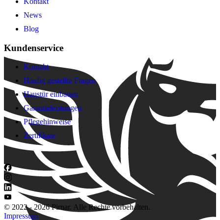
Kontakt
News
Blog
Kundenservice
Kontakt
Häufig gestellte Fragen
Haustür einbauen
Garantieleistungen
Pflegehinweise
Zertifikate
© 2022 - 2026 Pirnar. Alle Rechte vorbehalten.
Impressum