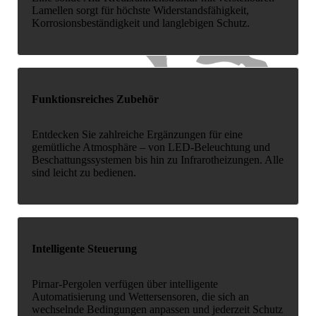
Lamellen sorgt für höchste Widerstandsfähigkeit,
Korrosionsbeständigkeit und langlebigen Schutz.
Funktionsreiches Zubehör
Entdecken Sie zahlreiche Ergänzungen für eine
gemütliche Atmosphäre – von LED-Beleuchtung und
Beschattungssystemen bis hin zu Infrarotheizungen. Alle
sind leicht zu bedienen.
Intelligente Steuerung
Pirnar-Pergolen verfügen über intelligente
Automatisierung und Wettersensoren, die sich an
wechselnde Bedingungen anpassen und jederzeit Schutz