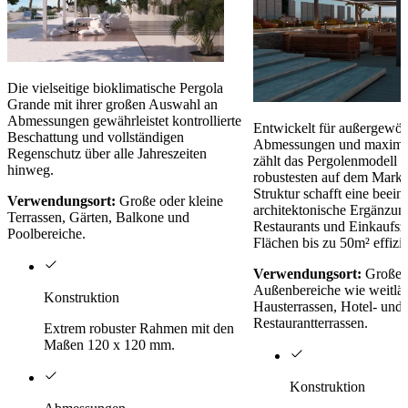
Die vielseitige bioklimatische Pergola
Grande mit ihrer großen Auswahl an
Abmessungen gewährleistet kontrollierte
Entwickelt für außergewöh
Beschattung und vollständigen
Abmessungen und maximale
Regenschutz über alle Jahreszeiten
zählt das Pergolenmodell
hinweg.
robustesten auf dem Markt.
Struktur schafft eine beei
Verwendungsort:
Große oder kleine
architektonische Ergänzung
Terrassen, Gärten, Balkone und
Restaurants und Einkaufsz
Poolbereiche.
Flächen bis zu 50m² effizi
Verwendungsort:
Große m
Außenbereiche wie weitläu
Konstruktion
Hausterrassen, Hotel- und
Restaurantterrassen.
Extrem robuster Rahmen mit den
Maßen 120 x 120 mm.
Konstruktion