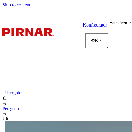
Skip to content
Haustüren
Konfigurator
B2B
Pergolen
Pergolen
Ultra
Ste na začetku galerije
Ste na koncu galerije