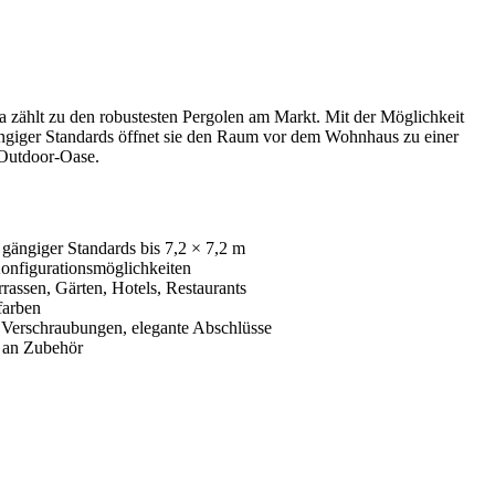
ra zählt zu den robustesten Pergolen am Markt. Mit der Möglichkeit
giger Standards öffnet sie den Raum vor dem Wohnhaus zu einer
Outdoor-Oase.
gängiger Standards bis 7,2 × 7,2 m
Konfigurationsmöglichkeiten
errassen, Gärten, Hotels, Restaurants
farben
e Verschraubungen, elegante Abschlüsse
 an Zubehör