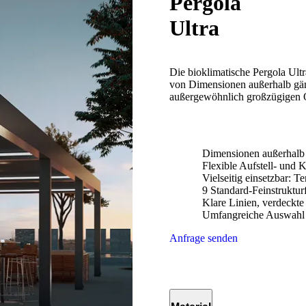
Pergola
Ultra
Die bioklimatische Pergola Ult
von Dimensionen außerhalb gän
außergewöhnlich großzügigen 
Dimensionen außerhalb 
Flexible Aufstell- und 
Vielseitig einsetzbar: T
9 Standard-Feinstruktur
Klare Linien, verdeckt
Umfangreiche Auswahl
Anfrage senden