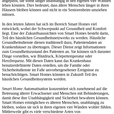
angepasst, die somit länger unabhängig in den eigenen vier Wänden
leben könnten. Dies bedeutet, dass ältere Menschen länger in ihren
Häusern bleiben können und nicht in ein Seniorenheim umziehen
müssen.
In den letzten Jahren hat sich im Bereich Smart Homes viel
entwickelt, wobei der Schwerpunkt auf Gesundheit und Komfort
liegt. Eine der Zukunftsaussichten von Smart Homes besteht darin,
Teil des häuslichen Gesundheitsnetzwerks zu werden. Häusliche
Gesundheitsdienste dienen traditionell dazu, Patientendaten an
Krankenhäuser zu übertragen. Dieser Dienst zeigt Informationen
zum Gesundheitszustand des Patienten an. Sie können sich darunter
Dinge vorstellen, wie Blutdruck, Körpertemperatur oder
Herzfrequenz. Mit diesen Daten kann das Krankenhaus
benutzerdefinierte Daten erstellen, um die Familie oder
Sicherheitsdienste im Falle unvorhergesehener Ereignisse zu
benachrichtigen. Smart Homes könnten in Zukunft Teil des
häuslichen Gesundheitssystems werden.
Smart Home Automatisation
konzentriert sich zunehmend auf die
Betreuung älterer Erwachsener und Menschen mit Behinderungen,
damit diese ihre Unabhängigkeit und Sicherheit bewahren können.
Smart Homes ermöglichen es älteren Menschen, unabhängig zu
bleiben, sodass sie sich in ihren eigenen vier Wänden wohler fühlen.
Mittlerweile gibt es viele verschiedene Arten von