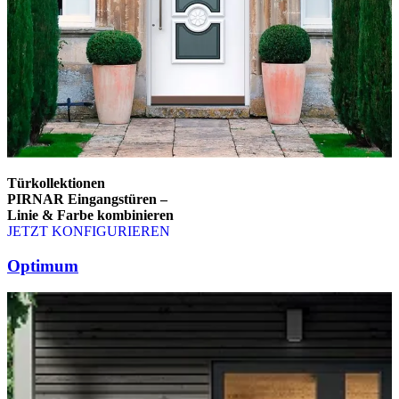
Türkollektionen
PIRNAR Eingangstüren –
Linie & Farbe kombinieren
JETZT KONFIGURIEREN
Brskajte po elementih za primerjavo. Uporabite levo in desno puščico
Optimum