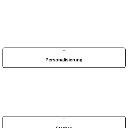
Architekturlösung.
Personalisierung
Maße, Materialien und Verglasungen definieren Sie entsprechend
Ihrer architektonischen Anforderungen und der gewünschten
Wirkung. Innen- und Außenseite lassen sich dabei differenziert
gestalten. So entsteht eine Tür, die gestalterisch und konstruktiv
exakt zu Ihrem Projekt passt.