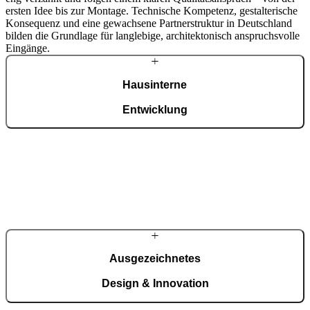
ersten Idee bis zur Montage. Technische Kompetenz, gestalterische
Konsequenz und eine gewachsene Partnerstruktur in Deutschland
bilden die Grundlage für langlebige, architektonisch anspruchsvolle
Eingänge.
Hausinterne
Entwicklung
Am Standort nahe Ljubljana vereint PIRNAR Entwicklung,
Konstruktion und ISO-9001-zertifizierte Fertigung. Profile,
Dichtungssysteme und Sicherheitstechnik entstehen in eigener
Verantwortung – inklusive patentierter Lösungen wie
CarbonCore®. Jede Haustür wird für Sie als Unikat gefertigt.
Ausgezeichnetes
Design & Innovation