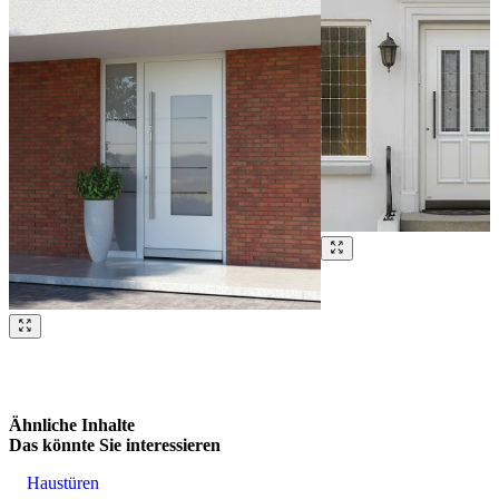
Brskajte po naših referencah. Uporabite levo in desno puščico ali na
Ähnliche Inhalte
Das könnte Sie interessieren
Haustüren