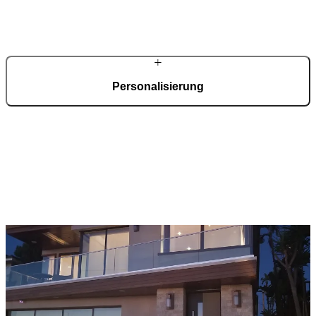
Beratung, exaktes Aufmaß und professionelle Montage.
Entwicklung und Fertigung erfolgen zentral, Betreuung und
Umsetzung direkt vor Ort.
Personalisierung
Ihre schwarze Haustür entsteht nach Maß. Materialien, Oberflächen,
Glasvarianten, Griffsysteme und elektronische Ausstattung werden
nach Wunsch konfiguriert – abgestimmt auf Ihre Architektur und
Ihre Anforderungen.