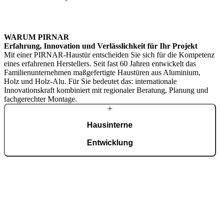
WARUM PIRNAR
Erfahrung, Innovation und Verlässlichkeit für Ihr Projekt
Mit einer PIRNAR-Haustür entscheiden Sie sich für die Kompetenz
eines erfahrenen Herstellers. Seit fast 60 Jahren entwickelt das
Familienunternehmen maßgefertigte Haustüren aus Aluminium,
Holz und Holz-Alu. Für Sie bedeutet das: internationale
Innovationskraft kombiniert mit regionaler Beratung, Planung und
fachgerechter Montage.
Hausinterne
Entwicklung
Entwicklung, Technologie und ISO-9001-zertifizierte Fertigung
erfolgen im eigenen Werk mit über 450 Mitarbeitenden und klarem
Qualitätsanspruch. Moderne Automatisierung und präzise
Handarbeit sichern Passgenauigkeit, Langlebigkeit und kontrollierte
Qualität – vom Entwurf bis zur fertigen Haustür.