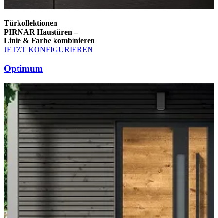
Türkollektionen
PIRNAR Haustüren –
Linie & Farbe kombinieren
JETZT KONFIGURIEREN
Brskajte po elementih za primerjavo. Uporabite levo in desno puščico
Optimum