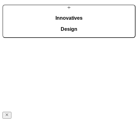
Innovatives
Design
Wir sind regelmäßige Preisträger internationaler Auszeichnungen für
Design und technologische Innovationen, wie dem German Design
Award, German Innovation Award, Red Dot Award usw.
PIRNARS
Geschichte
PIRNARS
Geschichte