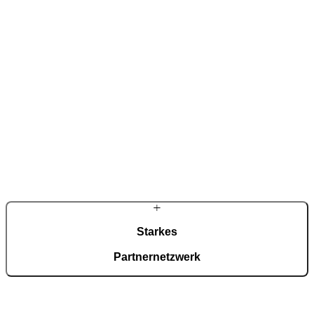
Aus einer Werkstatt für Metallbearbeitung entstand ein international
tätiges Familienunternehmen in dritter Generation. Diese
Verbindung aus handwerklicher Tradition und eigener Forschung
prägt jede Haustür – bis ins Detail.
Starkes
Partnernetzwerk
Rund tausend Fachpartner in Deutschland gewährleisten persönliche