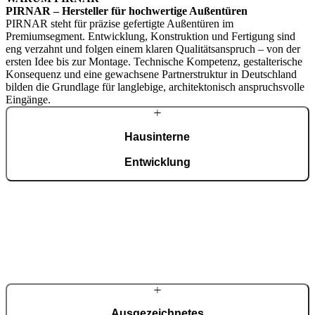
PIRNAR – Hersteller für hochwertige Außentüren
PIRNAR steht für präzise gefertigte Außentüren im
Premiumsegment. Entwicklung, Konstruktion und Fertigung sind
eng verzahnt und folgen einem klaren Qualitätsanspruch – von der
ersten Idee bis zur Montage. Technische Kompetenz, gestalterische
Konsequenz und eine gewachsene Partnerstruktur in Deutschland
bilden die Grundlage für langlebige, architektonisch anspruchsvolle
Eingänge.
Hausinterne
Entwicklung
Am Standort nahe Ljubljana vereint PIRNAR Entwicklung,
Konstruktion und ISO-9001-zertifizierte Fertigung. Profile,
Dichtungssysteme und Sicherheitstechnik entstehen in eigener
Verantwortung – inklusive patentierter Lösungen wie
CarbonCore®. Jede Haustür wird für Sie als Unikat gefertigt.
Ausgezeichnetes