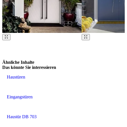
Brskajte po naših referencah. Uporabite levo in desno puščico ali na
Ähnliche Inhalte
Das könnte Sie interessieren
Haustüren
Eingangstüren
Haustür DB 703