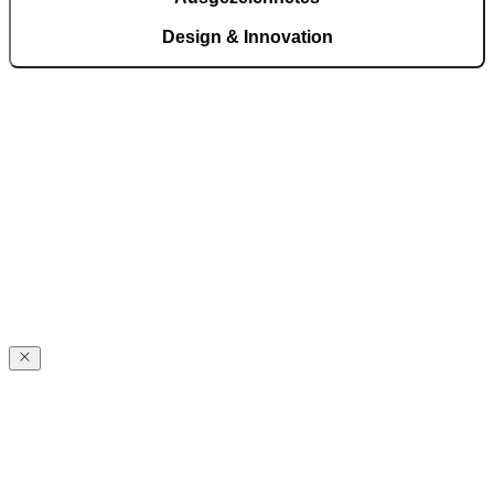
Design & Innovation
Red Dot Award, GDA und GIA zählen PIRNAR zu den
international ausgezeichneten Marken für Hauseingänge. Eigene
Patente – von der CarbonCore®-Konstruktion bis zu innovativen
Dichtungslösungen und Griffmechaniken – stehen für technische
Eigenständigkeit und dauerhaft hohe Leistungswerte.
PIRNARS
Geschichte
PIRNARS
Geschichte
1968 gründete Franc Pirnar als Metallbauer den Grundstein des