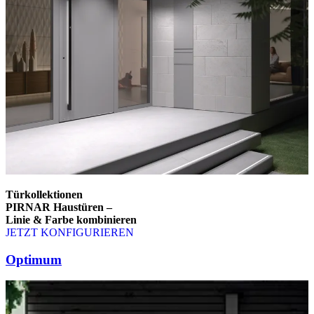
Türkollektionen
PIRNAR Haustüren –
Linie & Farbe kombinieren
JETZT KONFIGURIEREN
Brskajte po elementih za primerjavo. Uporabite levo in desno puščico
Optimum