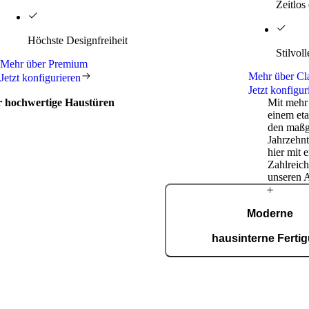
Zeitlos
Höchste Designfreiheit
Stilvol
Mehr über Premium
Mehr über Cl
Jetzt konfigurieren
Jetzt konfigur
ür hochwertige Haustüren
Mit mehr 
einem et
den maßg
Jahrzehnt
hier mit 
Zahlreich
unseren 
PIRNARS
Moderne
Geschichte
hausinterne Ferti
In unserer ISO-9001-zertifiz
entstehen täglich 150 maßgef