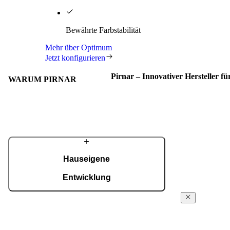
Bewährte Farbstabilität
Mehr über Optimum
Jetzt konfigurieren
Pirnar – Innovativer Hersteller f
WARUM PIRNAR
Hauseigene
Entwicklung
Von der Konstruktion über die technologische
PIRNARS
Entwicklung bis zur ISO-9001-zertifizierten