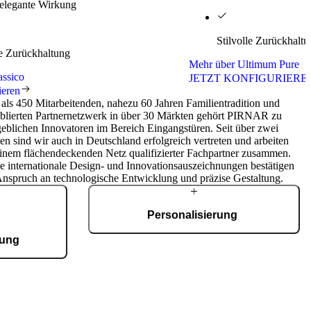
 elegante Wirkung
Stilvolle Zurückhalt
le Zurückhaltung
Mehr über Ultimum Pure
assico
JETZT KONFIGURIERE
ieren
als 450 Mitarbeitenden, nahezu 60 Jahren Familientradition und
ablierten Partnernetzwerk in über 30 Märkten gehört PIRNAR zu
eblichen Innovatoren im Bereich Eingangstüren. Seit über zwei
en sind wir auch in Deutschland erfolgreich vertreten und arbeiten
einem flächendeckenden Netz qualifizierter Fachpartner zusammen.
e internationale Design- und Innovationsauszeichnungen bestätigen
Anspruch an technologische Entwicklung und präzise Gestaltung.
Personalisierung
gung
Jede Haustür wird individuell entwickelt und
nach Kundenwunsch gefertigt. Im Konfigurator
ierten Fertigung
wählen Sie Modelle, Materialien, Oberflächen
ertigte Türen –
und Details entsprechend Ihren Vorstellungen.