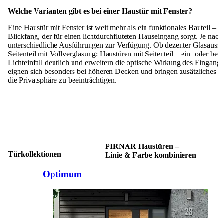
Welche Varianten gibt es bei
einer Haustür mit Fenster?
Eine Haustür mit Fenster ist weit mehr als ein funktionales Bauteil – s
Blickfang, der für einen lichtdurchfluteten Hauseingang sorgt. Je na
unterschiedliche Ausführungen zur Verfügung. Ob dezenter Glasauss
Seitenteil mit Vollverglasung: Haustüren mit Seitenteil – ein- oder be
Lichteinfall deutlich und erweitern die optische Wirkung des Eingan
eignen sich besonders bei höheren Decken und bringen zusätzliches 
die Privatsphäre zu beeinträchtigen.
PIRNAR Haustüren –
Türkollektionen
Linie & Farbe kombinieren
Brskajte po elementih za primerjavo. Uporabite levo in desno puščico
Optimum