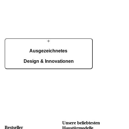
Produktion erfolgen alle Prozesse am
Geschichte
Unternehmensstandort. Fortschrittliche
Automatisierung verbindet sich hier mit präziser
Aus einer klein
Handarbeit – täglich werden bis zu 150
entstanden, ent
Haustüren projektbezogen gefertigt.
Jahrzehnten ma
Eingangslösun
und technisch
Präzision, kons
und eigene Ent
Ausgezeichnetes
Selbstverständn
individuelles Ei
Design & Innovationen
Internationale Preise wie der German Design
Award, der Red Dot Award und der German
Innovation Award sowie zahlreiche eigene
Patente unterstreichen PIRNARs Anspruch an
gestalterische Exzellenz und Weiterentwicklung.
Auszeichnungen ansehen
Unsere beliebtesten
Bestseller
Haustürmodelle