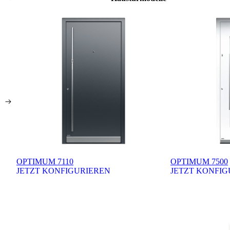
OPTIMUM 7110
OPTIMUM 7500
JETZT KONFIGURIEREN
JETZT KONFIG
Brskajte po razpoložljivih produktih. Uporabite levo in desno puščico