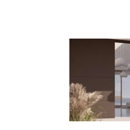
präzise, effizient und voll
en familiengeführten Werkstatt
wickeln wir seit vielen
ßgeschneiderte
gen mit hohem architektonischem
em Anspruch. Handwerkliche
equente Qualitätsorientierung
wicklungsarbeit prägen unser
is – jede Haustür wird als
nzelstück gefertigt.