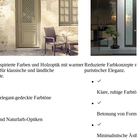
inspirierte Farben und Holzoptik mit warmer
Reduzierte Farbkonzepte m
für klassische und ländliche
puristischer Eleganz.
le.
Klare, ruhige Farbtö
 elegant-gedeckte Farbtöne
Betonung von Form u
nd Naturfarb-Optiken
Minimalistische Ästh