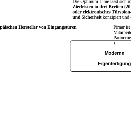
Die Optimum-Linie lässt sich mi
Zierleisten in drei Breiten
(
20
oder elektronisches Türspion
und Sicherheit
konzipiert und 
opäischen Hersteller von Eingangstüren
Pirnar is
Mitarbeit
Partnerne
Über
Moderne
Pirnar
Eigenfertigun
In unserer automatisierten Fer
Fläche von 36.000 m², zerti
9001, entstehen täglich rund 15
Schritten in der
tt treibt uns die Leidenschaft an,
gestalterisch anspruchsvolle
unden auf der ganzen Welt zu
tehen für exzellentes Design,