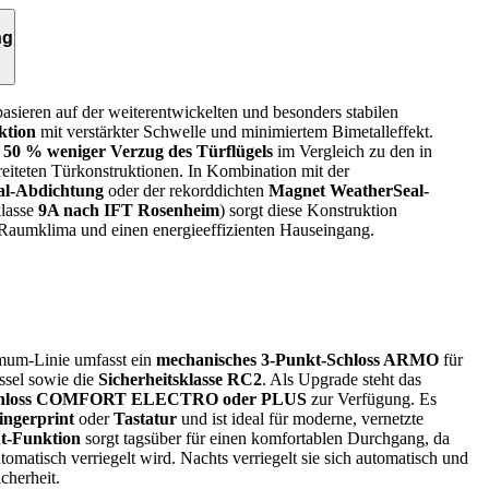
ng
sieren auf der weiterentwickelten und besonders stabilen
ktion
mit verstärkter Schwelle und minimiertem Bimetalleffekt.
u 50 % weniger Verzug des Türflügels
im Vergleich zu den in
eiteten Türkonstruktionen. In Kombination mit der
al-Abdichtung
oder der rekorddichten
Magnet WeatherSeal-
klasse
9A nach IFT Rosenheim
) sorgt diese Konstruktion
 Raumklima und einen energieeffizienten Hauseingang.
mum-Linie umfasst ein
mechanisches 3-Punkt-Schloss ARMO
für
ssel sowie die
Sicherheitsklasse RC2
. Als Upgrade steht das
schloss COMFORT ELECTRO oder PLUS
zur Verfügung. Es
ingerprint
oder
Tastatur
und ist ideal für moderne, vernetzte
t-Funktion
sorgt tagsüber für einen komfortablen Durchgang, da
tomatisch verriegelt wird. Nachts verriegelt sie sich automatisch und
cherheit.