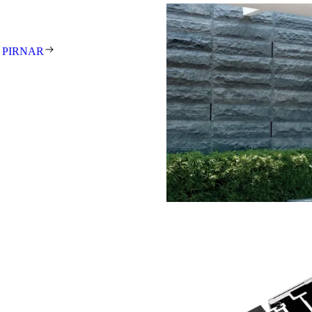
t und meisterhafte Handarbeit.
 Unikat – individuell gefertigt
 PIRNAR