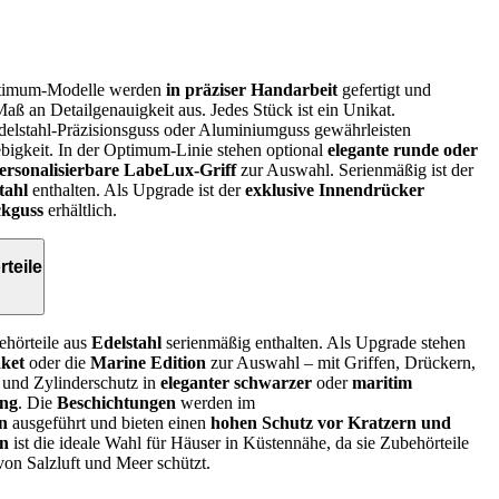
ptimum-Modelle werden
in präziser Handarbeit
gefertigt und
aß an Detailgenauigkeit aus. Jedes Stück ist ein Unikat.
delstahl-Präzisionsguss oder Aluminiumguss gewährleisten
ebigkeit. In der Optimum-Linie stehen optional
elegante runde oder
ersonalisierbare LabeLux-Griff
zur Auswahl. Serienmäßig ist der
tahl
enthalten. Als Upgrade ist der
exklusive Innendrücker
ckguss
erhältlich.
teile
ehörteile aus
Edelstahl
serienmäßig enthalten. Als Upgrade stehen
aket
oder die
Marine Edition
zur Auswahl – mit Griffen, Drückern,
 und Zylinderschutz in
eleganter schwarzer
oder
maritim
ung
. Die
Beschichtungen
werden im
n
ausgeführt und bieten einen
hohen Schutz vor Kratzern und
on
ist die ideale Wahl für Häuser in Küstennähe, da sie Zubehörteile
von Salzluft und Meer schützt.