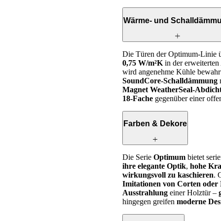
Wärme- und Schalldämm
Die Türen der Optimum-Linie 
0,75 W/m²K
in der erweiterte
wird angenehme Kühle bewahrt.
SoundCore-Schalldämmung
m
Magnet WeatherSeal-Abdich
18-Fache
gegenüber einer off
Farben & Dekore
Die Serie
Optimum
bietet ser
ihre elegante Optik
,
hohe Krat
wirkungsvoll zu kaschieren
. 
Imitationen von Corten oder
Ausstrahlung
einer Holztür –
hingegen greifen
moderne Des