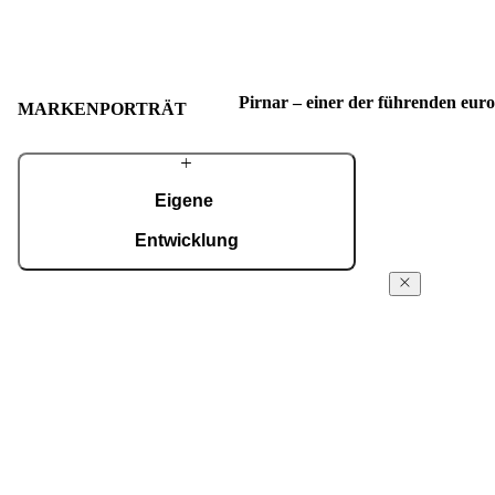
Pirnar – einer der führenden eur
MARKENPORTRÄT
Eigene
Entwicklung
Mit einem erfahrenen Team entwickeln wir
Über
fortschrittliche technologische Lösungen – auch
Pirnar
für die anspruchsvollsten Wünsche von
Hausbesitzern. Trotz modernster Technologie
Seit den ersten 
werden viele Details weiterhin in sorgfältiger
Familienwerksta
Handarbeit gefertigt.
innovative und 
Eingänge für K
MEHR ÜBER PIRNAR
schaffen. Wir s