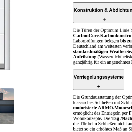
Konstruktion & Abdichtu
Die Türen der Optimum-Linie ba
CarbonCore-Karbonkonstru
Laborprüfungen belegen
bis z
Deutschland am weitesten verbr
standardmäßigen WeatherSe
Aufrüstung
(Wasserdichtheits
ganzjährig für ein angenehmes
Verriegelungssysteme
Die Grundausstattung der Opti
klassisches Schließen mit Schlü
motorisierte ARMO-Motor
ermöglicht das Entriegeln per
F
Wohnkonzepte. Die
Tag-/Nach
die Tür beim Schließen nicht au
bietet so ein erhöhtes Maß an Si