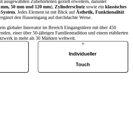
t ausgewählten Zubehörteilen gezielt erweitern, darunter
 mm, 50 mm und 120 mm
),
Zylinderschutz
sowie ein
klassisches
-System
. Jedes Element ist mit Blick auf
Ästhetik, Funktionalität
ergänzt den Hauseingang auf durchdachte Weise.
t ein globaler Innovator im Bereich Eingangstüren mit über 450
enden, einer über 50-jährigen Familientradition und einem etablierten
tzwerk in mehr als 30 Märkten weltweit.
Individueller
g
Touch
tigung mit einer
Jede Tür ist ein Unikat und fügt sich
fiziert nach ISO
harmonisch in unterschiedlichste Architekturstile
0 maßgefertigte
ein. Eine breite Auswahl an Modellen,
Eingangstüren.
Materialien und Zubehör ermöglicht eine
umfassende Individualisierung nach
persönlichen Vorstellungen.