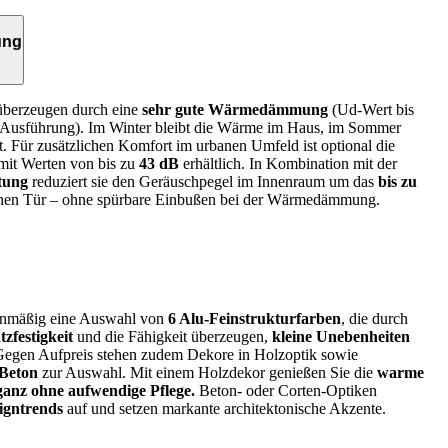
ung
überzeugen durch eine
sehr gute Wärmedämmung
(Ud-Wert bis
n Ausführung). Im Winter bleibt die Wärme im Haus, im Sommer
 Für zusätzlichen Komfort im urbanen Umfeld ist optional die
it Werten von bis zu
43 dB
erhältlich. In Kombination mit der
tung
reduziert sie den Geräuschpegel im Innenraum um das
bis zu
enen Tür – ohne spürbare Einbußen bei der Wärmedämmung.
ienmäßig eine Auswahl von
6 Alu-Feinstrukturfarben
, die durch
zfestigkeit
und die Fähigkeit überzeugen,
kleine Unebenheiten
Gegen Aufpreis stehen zudem
Dekore in Holzoptik
sowie
 Beton
zur Auswahl. Mit einem Holzdekor genießen Sie die
warme
ganz ohne aufwendige Pflege.
Beton- oder Corten-Optiken
igntrends
auf und setzen markante architektonische Akzente.