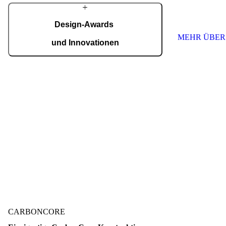
höchste Qualitä
Jede Tür ist ein
nach Maß.
Design-Awards
MEHR ÜBER
und Innovationen
Pirnar überzeugt international: Design und
Innovation auf höchstem Niveau, ausgezeichnet
mit Preisen wie dem German Design Award,
dem German Innovation Award und dem Red
Dot Award.
Auszeichnungen ansehen
CARBONCORE