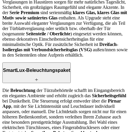
Verglasungen in Haustüren sorgen für mehr natürliches Tageslicht,
Sicherheit, ein großzügiges Raumgefühl und elegante Akzente. In
der
Serie Premium
sind serienmäßig
klares Glas, klares Glas mit
Motiv sowie satiniertes Glas
enthalten. Als Upgrade steht eine
breite Auswahl eleganter Verglasungen zur Verfügung, die als Teil
der Türblattverglasung oder seitlich bzw. oberhalb der Tür
(sogenannte
Seitenteile / Oberlichte
) eingesetzt werden können,
ebenso dekoratives Einscheibensicherheitsglas für eine
minimalistische Optik. Für zusätzliche Sicherheit ist
Dreifach-
Isolierglas mit Verbundsicherheitsglas (VSG)
außen/innen sowie
in den Seitenteilen ohne Aufpreis erhältlich.
SmartLux-Beleuchtungspaket
Die
Beleuchtung
der Türzubehörteile schafft im Eingangsbereich
ein elegantes Ambiente und erhöht zugleich das
Sicherheitsgefühl
bei Dunkelheit. Die Steuerung erfolgt entweder über die
Pirnar
App
, mit der Sie Lichtintensität und Leuchtdauer individuell
anpassen, oder manuell. Die Lichtdetails sorgen nicht nur für einen
höheren Bedienkomfort, sondern verleihen Ihrem Zuhause auch
eine besonders prestigeträchtige Ausstrahlung. Bei Wahl eines
elektrischen Türschlosses, eines Fingerabdrucklesers oder einer