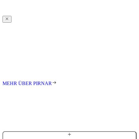
Pirnar
Über
Pirnar
Seit den ersten Schritten in der Familienwerkstatt treibt uns die
Leidenschaft an, innovative und gestalterisch anspruchsvolle
Eingänge für Kunden auf der ganzen Welt zu schaffen. Wir stehen
für exzellentes Design, höchste Qualität und meisterhafte
Handarbeit. Jede Tür ist ein Unikat – individuell gefertigt nach Maß.
MEHR ÜBER PIRNAR