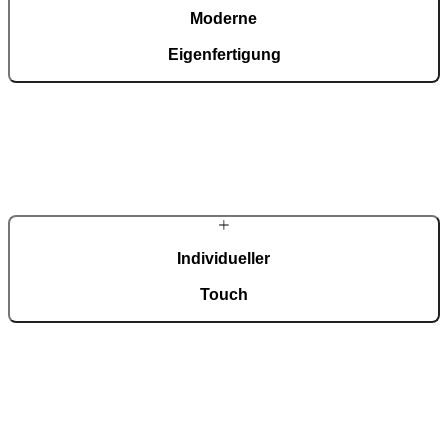
Moderne
Eigenfertigung
In unserer automatisierten Fertigung mit einer Fläche von 36.000
m², zertifiziert nach ISO 9001, entstehen täglich rund 150
maßgefertigte Eingangstüren.
Individueller
Touch
Jede Tür ist ein Unikat und fügt sich harmonisch in
unterschiedlichste Architekturstile ein. Eine breite Auswahl an
Modellen, Materialien und Zubehör ermöglicht eine umfassende
Individualisierung nach persönlichen Vorstellungen.