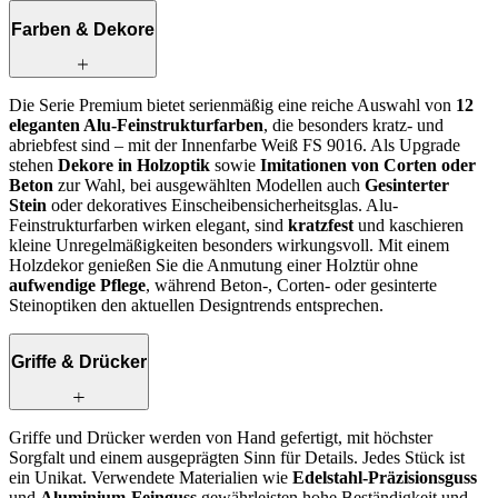
Farben & Dekore
Die Serie Premium bietet serienmäßig eine reiche Auswahl von
12
eleganten Alu-Feinstrukturfarben
, die besonders kratz- und
abriebfest sind – mit der Innenfarbe Weiß FS 9016. Als Upgrade
stehen
Dekore in Holzoptik
sowie
Imitationen von Corten oder
Beton
zur Wahl, bei ausgewählten Modellen auch
Gesinterter
Stein
oder dekoratives Einscheibensicherheitsglas. Alu-
Feinstrukturfarben wirken elegant, sind
kratzfest
und kaschieren
kleine Unregelmäßigkeiten besonders wirkungsvoll. Mit einem
Holzdekor genießen Sie die Anmutung einer Holztür ohne
aufwendige Pflege
, während Beton‑, Corten‑ oder gesinterte
Steinoptiken den aktuellen Designtrends entsprechen.
Griffe & Drücker
Griffe und Drücker werden von Hand gefertigt, mit höchster
Sorgfalt und einem ausgeprägten Sinn für Details. Jedes Stück ist
ein Unikat. Verwendete Materialien wie
Edelstahl-Präzisionsguss
und
Aluminium-Feinguss
gewährleisten hohe Beständigkeit und