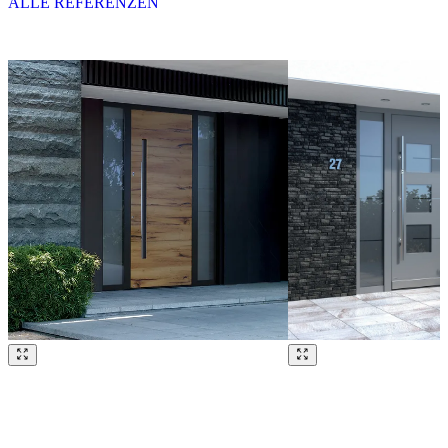
ALLE REFERENZEN
Brskajte po naših referencah. Uporabite levo in desno puščico ali na