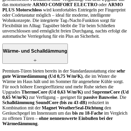
das motorisierte
ARMO COMFORT ELECTRO
oder
ARMO
PLUS Motorschloss
wird komfortables Entriegeln per Fingerprint
oder Codetastatur möglich – ideal für moderne, intelligente
Wohnkonzepte. Die integrierte Tag-/Nacht-Funktion sorgt für
Flexibilität im Alltag: Tagsüber bleibt die Tür beim Schließen
unverschlossen und ermöglicht freien Durchgang, nachts erfolgt die
automatische Verriegelung für ein Plus an Sicherheit.
Wärme- und Schalldämmung
Premium-Türen bieten bereits in der Standardausstattung eine
sehr
gute Wärmedämmung (Ud 0,75 W/m²K)
, die im Winter die
Wärme im Haus hält und im Sommer für angenehme Kühle sorgt.
Für noch höhere Energieeffizienz und mehr Ruhe stehen die
Upgrades
ThermoCore (Ud 0,63 W/m²K)
und
SupremeCore (Ud
0,65 W/m²K)
zur Verfügung – geeignet für
passive Bauweise
. Die
Schalldämmung SoundCore (bis zu 43 dB)
reduziert in
Kombination mit der
Magnet WeatherSeal-Dichtung
den
Geräuschpegel im Innenraum um das
bis zu 18-Fache
im Vergleich
zu offenen Türen –
ohne nennenswerte Einbußen bei der
Wärmedämmung
.