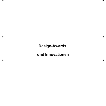
Mit einem erfahrenen Team entwickeln wir fortschrittliche
technologische Lösungen – auch für die anspruchsvollsten Wünsche
von Hausbesitzern. Trotz modernster Technologie werden viele
Details weiterhin in sorgfältiger Handarbeit gefertigt.
MEHR ÜBER PIRNAR
Design-Awards
und Innovationen
Pirnar überzeugt international: Design und Innovation auf höchstem
Niveau, ausgezeichnet mit Preisen wie dem German Design Award,
dem German Innovation Award und dem Red Dot Award.
Auszeichnungen ansehen
Über