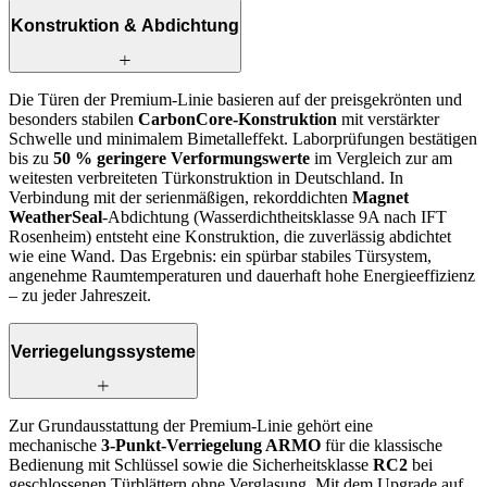
Konstruktion & Abdichtung
Die Türen der Premium-Linie basieren auf der preisgekrönten und
besonders stabilen
CarbonCore-Konstruktion
mit verstärkter
Schwelle und minimalem Bimetalleffekt. Laborprüfungen bestätigen
bis zu
50 % geringere Verformungswerte
im Vergleich zur am
weitesten verbreiteten Tür­konstruktion in Deutschland. In
Verbindung mit der serienmäßigen, rekorddichten
Magnet
WeatherSeal
-Abdichtung (Wasserdichtheitsklasse 9A nach IFT
Rosenheim) entsteht eine Konstruktion, die zuverlässig abdichtet
wie eine Wand. Das Ergebnis: ein spürbar stabiles Türsystem,
angenehme Raumtemperaturen und dauerhaft hohe Energieeffizienz
– zu jeder Jahreszeit.
Verriegelungssysteme
Zur Grundausstattung der Premium-Linie gehört eine
mechanische
3-Punkt-Verriegelung ARMO
für die klassische
Bedienung mit Schlüssel sowie die Sicherheitsklasse
RC2
bei
geschlossenen Türblättern ohne Verglasung. Mit dem Upgrade auf