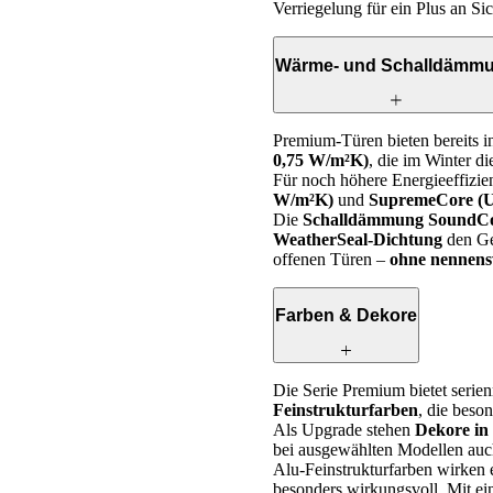
Verriegelung für ein Plus an Sic
Wärme- und Schalldämm
Premium-Türen bieten bereits i
0,75 W/m²K)
, die im Winter 
Für noch höhere Energieeffizi
W/m²K)
und
SupremeCore (U
Die
Schalldämmung SoundCor
WeatherSeal-Dichtung
den Ge
offenen Türen –
ohne nennen
Farben & Dekore
Die Serie Premium bietet seri
Feinstrukturfarben
, die beso
Als Upgrade stehen
Dekore in
bei ausgewählten Modellen au
Alu-Feinstrukturfarben wirken e
besonders wirkungsvoll. Mit e