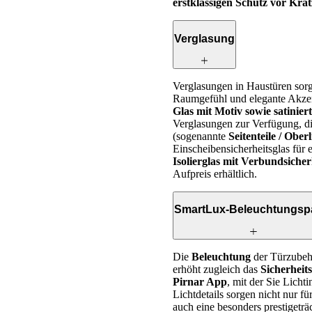
erstklassigen Schutz vor Kra
Verglasung
Verglasungen in Haustüren sorge
Raumgefühl und elegante Akzen
Glas mit Motiv sowie satinier
Verglasungen zur Verfügung, die
(sogenannte
Seitenteile / Oberl
Einscheibensicherheitsglas für e
Isolierglas mit Verbundsicher
Aufpreis erhältlich.
SmartLux-Beleuchtungsp
Die
Beleuchtung
der Türzubeh
erhöht zugleich das
Sicherheit
Pirnar App
, mit der Sie Licht
Lichtdetails sorgen nicht nur 
auch eine besonders prestigeträ