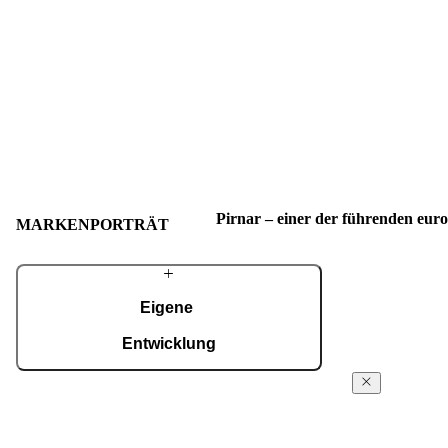
Pirnar – einer der führenden eur
MARKENPORTRÄT
Eigene
Entwicklung
Mit einem erfahrenen Team entwickeln wir
Über
fortschrittliche technologische Lösungen – auch
Pirnar