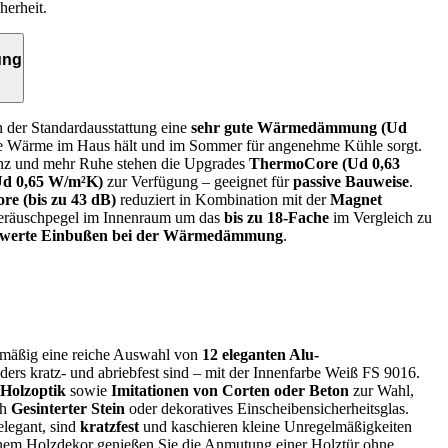
herheit.
ung
n der Standardausstattung eine
sehr gute Wärmedämmung (Ud
die Wärme im Haus hält und im Sommer für angenehme Kühle sorgt.
enz und mehr Ruhe stehen die Upgrades
ThermoCore (Ud 0,63
d 0,65 W/m²K)
zur Verfügung – geeignet für
passive Bauweise
.
e (bis zu 43 dB)
reduziert in Kombination mit der
Magnet
räuschpegel im Innenraum um das
bis zu 18-Fache
im Vergleich zu
swerte Einbußen bei der Wärmedämmung
.
enmäßig eine reiche Auswahl von
12 eleganten Alu-
nders kratz- und abriebfest sind – mit der Innenfarbe Weiß FS 9016.
 Holzoptik
sowie
Imitationen von Corten oder Beton
zur Wahl,
ch
Gesinterter Stein
oder dekoratives Einscheibensicherheitsglas.
legant, sind
kratzfest
und kaschieren kleine Unregelmäßigkeiten
inem Holzdekor genießen Sie die Anmutung einer Holztür ohne