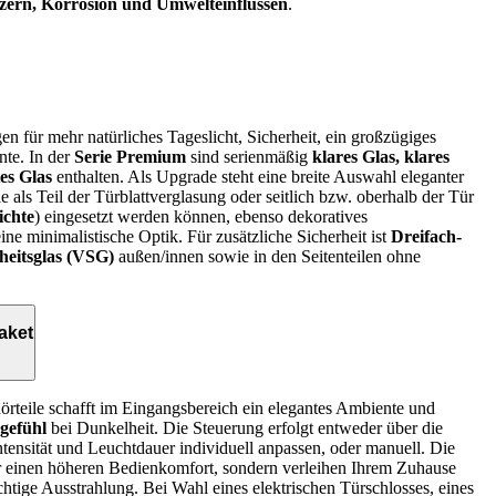
tzern, Korrosion und Umwelteinflüssen
.
n für mehr natürliches Tageslicht, Sicherheit, ein großzügiges
te. In der
Serie Premium
sind serienmäßig
klares Glas, klares
tes Glas
enthalten. Als Upgrade steht eine breite Auswahl eleganter
 als Teil der Türblattverglasung oder seitlich bzw. oberhalb der Tür
ichte
) eingesetzt werden können, ebenso dekoratives
ine minimalistische Optik. Für zusätzliche Sicherheit ist
Dreifach-
heitsglas (VSG)
außen/innen sowie in den Seitenteilen ohne
aket
örteile schafft im Eingangsbereich ein elegantes Ambiente und
sgefühl
bei Dunkelheit. Die Steuerung erfolgt entweder über die
intensität und Leuchtdauer individuell anpassen, oder manuell. Die
für einen höheren Bedienkomfort, sondern verleihen Ihrem Zuhause
chtige Ausstrahlung. Bei Wahl eines elektrischen Türschlosses, eines