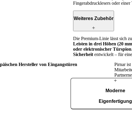
Fingerabdrucklesers oder einer 
Weiteres Zubehör
Die Premium-Linie lässt sich zu
Leisten in drei Höhen (20 
oder elektronischer Türspion
Sicherheit
entwickelt – für ei
opäischen Hersteller von Eingangstüren
Pirnar is
Mitarbeit
Partnerne
Über
Moderne
Pirnar
Eigenfertigun
In unserer automatisierten Fer
Fläche von 36.000 m², zerti