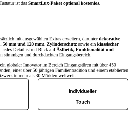
Tastatur ist das
SmartLux‑Paket optional kostenlos.
sätzlich mit ausgewählten Extras erweitern, darunter
dekorative
mm, 50 mm und 120 mm)
,
Zylinderschutz
sowie ein
klassischer
. Jedes Detail ist mit Blick auf
Ästhetik, Funktionalität und
nen stimmigen und durchdachten Eingangsbereich.
t ein globaler Innovator im Bereich Eingangstüren mit über 450
enden, einer über 50-jährigen Familientradition und einem etablierten
tzwerk in mehr als 30 Märkten weltweit.
Individueller
g
Touch
tigung mit einer
Jede Tür ist ein Unikat und fügt sich
fiziert nach ISO
harmonisch in unterschiedlichste Architekturstile