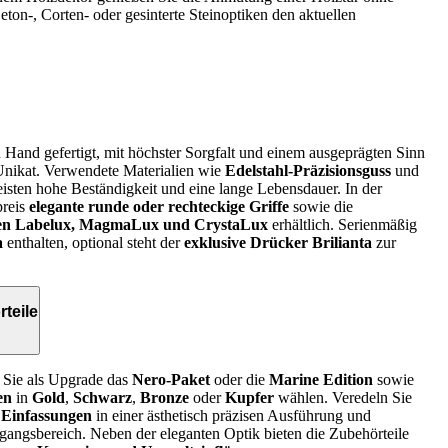
ton‑, Corten‑ oder gesinterte Steinoptiken den aktuellen
Hand gefertigt, mit höchster Sorgfalt und einem ausgeprägten Sinn
n Unikat. Verwendete Materialien wie
Edelstahl-Präzisionsguss
und
isten hohe Beständigkeit und eine lange Lebensdauer. In der
preis
elegante runde oder rechteckige Griffe
sowie die
nten Labelux, MagmaLux und CrystaLux
erhältlich. Serienmäßig
a
enthalten, optional steht der
exklusive Drücker Brilianta
zur
teile
Sie als Upgrade das
Nero-Paket
oder die
Marine Edition
sowie
en
in
Gold
,
Schwarz
,
Bronze
oder
Kupfer
wählen. Veredeln Sie
r Einfassungen
in einer ästhetisch präzisen Ausführung und
ngangsbereich. Neben der eleganten Optik bieten die Zubehörteile