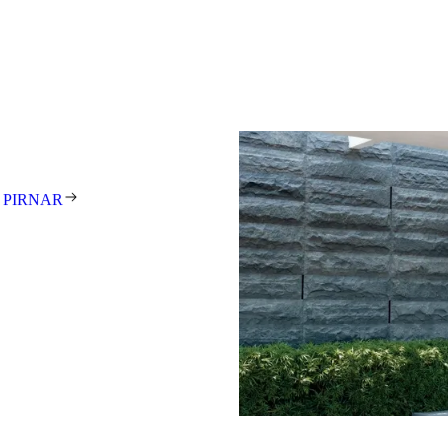
9001, entstehen täglich rund 15
Schritten in der
tt treibt uns die Leidenschaft an,
gestalterisch anspruchsvolle
unden auf der ganzen Welt zu
tehen für exzellentes Design,
t und meisterhafte Handarbeit.
 Unikat – individuell gefertigt
 PIRNAR