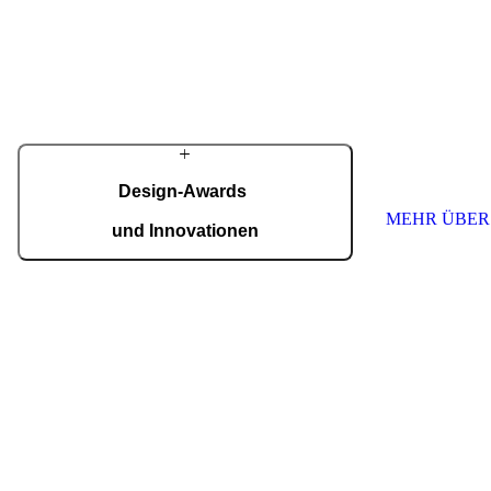
für die anspruchsvollsten Wünsche von
Hausbesitzern. Trotz modernster Technologie
Seit den ersten 
werden viele Details weiterhin in sorgfältiger
Familienwerksta
Handarbeit gefertigt.
innovative und 
Eingänge für K
MEHR ÜBER PIRNAR
schaffen. Wir s
höchste Qualitä
Jede Tür ist ein
nach Maß.
Design-Awards
MEHR ÜBER
und Innovationen
Pirnar überzeugt international: Design und
Innovation auf höchstem Niveau, ausgezeichnet
mit Preisen wie dem German Design Award,
dem German Innovation Award und dem Red
Dot Award.
Auszeichnungen ansehen