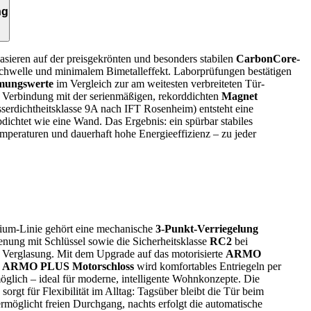
ng
sieren auf der preisgekrönten und besonders stabilen
CarbonCore-
Schwelle und minimalem Bimetalleffekt. Laborprüfungen bestätigen
rmungswerte
im Vergleich zur am weitesten verbreiteten Tür­
n Verbindung mit der serienmäßigen, rekorddichten
Magnet
erdichtheitsklasse 9A nach IFT Rosenheim) entsteht eine
bdichtet wie eine Wand. Das Ergebnis: ein spürbar stabiles
eraturen und dauerhaft hohe Energieeffizienz – zu jeder
ium-Linie gehört eine mechanische
3-Punkt-Verriegelung
enung mit Schlüssel sowie die Sicherheitsklasse
RC2
bei
 Verglasung. Mit dem Upgrade auf das motorisierte
ARMO
r
ARMO PLUS Motorschloss
wird komfortables Entriegeln per
öglich – ideal für moderne, intelligente Wohnkonzepte. Die
sorgt für Flexibilität im Alltag: Tagsüber bleibt die Tür beim
rmöglicht freien Durchgang, nachts erfolgt die automatische