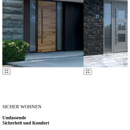
Brskajte po naših referencah. Uporabite levo in desno puščico ali na
SICHER WOHNEN
Umfassende
Sicherheit und Komfort