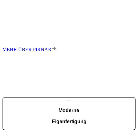
Pirnar
Seit den ersten Schritten in der Familienwerkstatt treibt uns die
Leidenschaft an, innovative und gestalterisch anspruchsvolle
Eingänge für Kunden auf der ganzen Welt zu schaffen. Wir stehen
für exzellentes Design, höchste Qualität und meisterhafte
Handarbeit. Jede Tür ist ein Unikat – individuell gefertigt nach Maß.
MEHR ÜBER PIRNAR
Moderne
Eigenfertigung