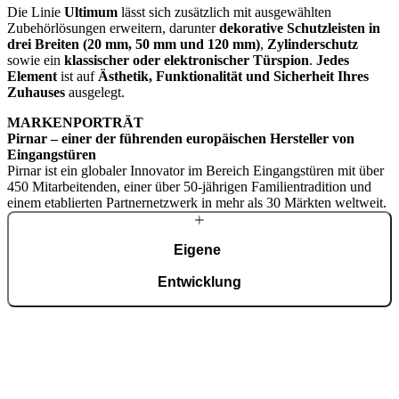
Die Linie
Ultimum
lässt sich zusätzlich mit ausgewählten
Zubehörlösungen erweitern, darunter
dekorative Schutzleisten in
drei Breiten (20 mm, 50 mm und 120 mm)
,
Zylinderschutz
sowie ein
klassischer oder elektronischer Türspion
.
Jedes
Element
ist auf
Ästhetik, Funktionalität und Sicherheit Ihres
Zuhauses
ausgelegt.
MARKENPORTRÄT
Pirnar – einer der führenden europäischen Hersteller von
Eingangstüren
Pirnar ist ein globaler Innovator im Bereich Eingangstüren mit über
450 Mitarbeitenden, einer über 50-jährigen Familientradition und
einem etablierten Partnernetzwerk in mehr als 30 Märkten weltweit.
Eigene
Entwicklung
Mit einem erfahrenen Team entwickeln wir fortschrittliche
technologische Lösungen – auch für die anspruchsvollsten Wünsche
von Hausbesitzern. Trotz modernster Technologie werden viele
Details weiterhin in sorgfältiger Handarbeit gefertigt.