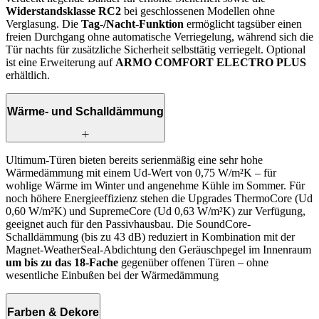
Widerstandsklasse RC2
bei geschlossenen Modellen ohne
Verglasung. Die
Tag-/Nacht-Funktion
ermöglicht tagsüber einen
freien Durchgang ohne automatische Verriegelung, während sich die
Tür nachts für zusätzliche Sicherheit selbsttätig verriegelt. Optional
ist eine Erweiterung auf
ARMO COMFORT ELECTRO PLUS
erhältlich.
Wärme- und Schalldämmung
Ultimum-Türen bieten bereits serienmäßig eine sehr hohe
Wärmedämmung mit einem Ud-Wert von 0,75 W/m²K – für
wohlige Wärme im Winter und angenehme Kühle im Sommer. Für
noch höhere Energieeffizienz stehen die Upgrades ThermoCore (Ud
0,60 W/m²K) und SupremeCore (Ud 0,63 W/m²K) zur Verfügung,
geeignet auch für den Passivhausbau. Die SoundCore-
Schalldämmung (bis zu 43 dB) reduziert in Kombination mit der
Magnet-WeatherSeal-Abdichtung den Geräuschpegel im Innenraum
um bis zu das 18-Fache
gegenüber offenen Türen – ohne
wesentliche Einbußen bei der Wärmedämmung
Farben & Dekore