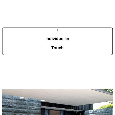
In unserer automatisierten Fertigung mit einer Fläche von 36.000
m², zertifiziert nach ISO 9001, entstehen täglich rund 150
maßgefertigte Eingangstüren.
Individueller
Touch
Jede Tür ist ein Unikat und fügt sich harmonisch in
unterschiedlichste Architekturstile ein. Eine breite Auswahl an
Modellen, Materialien und Zubehör ermöglicht eine umfassende
Individualisierung nach persönlichen Vorstellungen.