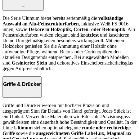
Die Serie Ultimum bietet bereits serienmäßig die
vollständige
Auswahl an Alu-Feinstrukturfarben
, inklusive Weiß FS 9016
innen, sowie
Dekore in Holzoptik, Corten‑ oder Betonoptik
. Alu-
Feinstrukturfarben wirken elegant, sind
kratzfest
und kaschieren
kleine Unregelmäßigkeiten besonders wirkungsvoll. Mit einem
Holzdekor genießen Sie die Anmutung einer Holztür ohne
aufwendige Pflege, während Beton‑ oder Cortenoptiken den
aktuellen Designtrends entsprechen. Bei ausgewählten Modellen
sind
Gesinterter Stein
und dekoratives Einscheibensicherheitsglas
gegen Aufpreis erhältlich.
Griffe & Drücker
Griffe und Drücker werden mit höchster Präzision und
ausgeprägtem Sinn für Details von Hand gefertigt. Jedes Stück ist
ein Unikat. Verwendete Materialien wie Edelstahl-Präzisionsguss
gewährleisten eine dauerhaft hohe Beständigkeit und Qualität. In der
Linie
Ultimum
stehen optional elegante
runde oder rechteckige
Griffe
sowie die
ausgezeichneten Griffe LabeLux, MagmaLux
und CrystaLux
zur Auswahl. Serienmäßig ist der mehrfach