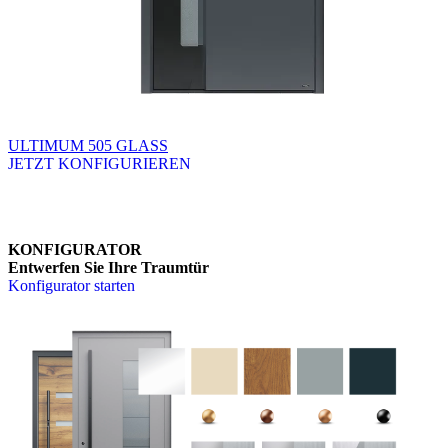
ULTIMUM 505 GLASS
JETZT KONFIGURIEREN
Brskajte po razpoložljivih produktih. Uporabite levo in desno puščico
KONFIGURATOR
Entwerfen Sie Ihre Traumtür
Konfigurator starten