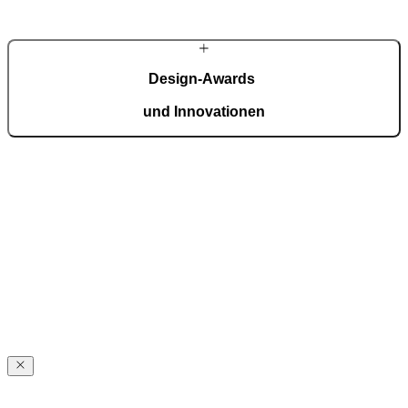
MEHR ÜBER PIRNAR
Design-Awards
und Innovationen
Pirnar überzeugt international: Design und Innovation auf höchstem
Niveau, ausgezeichnet mit Preisen wie dem German Design Award,
dem German Innovation Award und dem Red Dot Award.
Auszeichnungen ansehen
Über
Pirnar
Über