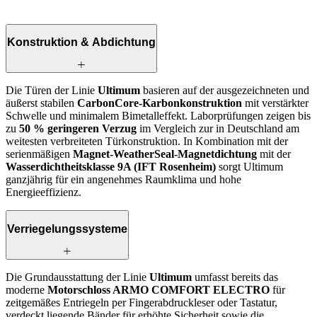
Konstruktion & Abdichtung
Die Türen der Linie
Ultimum
basieren auf der ausgezeichneten und
äußerst stabilen
CarbonCore-Karbonkonstruktion
mit verstärkter
Schwelle und minimalem Bimetalleffekt. Laborprüfungen zeigen bis
zu
50 % geringeren Verzug
im Vergleich zur in Deutschland am
weitesten verbreiteten Tür­konstruktion. In Kombination mit der
serienmäßigen
Magnet-WeatherSeal-Magnetdichtung
mit der
Wasserdichtheitsklasse 9A (IFT Rosenheim)
sorgt Ultimum
ganzjährig für ein angenehmes Raumklima und hohe
Energieeffizienz.
Verriegelungssysteme
Die Grundausstattung der Linie
Ultimum
umfasst bereits das
moderne
Motorschloss ARMO COMFORT ELECTRO
für
zeitgemäßes Entriegeln per Fingerabdruckleser oder Tastatur,
verdeckt liegende Bänder für erhöhte Sicherheit sowie die