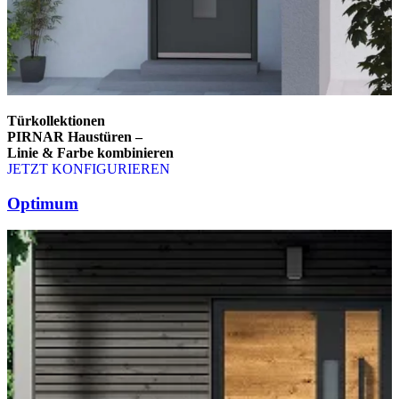
Türkollektionen
PIRNAR Haustüren –
Linie & Farbe kombinieren
JETZT KONFIGURIEREN
Brskajte po elementih za primerjavo. Uporabite levo in desno puščico
Optimum