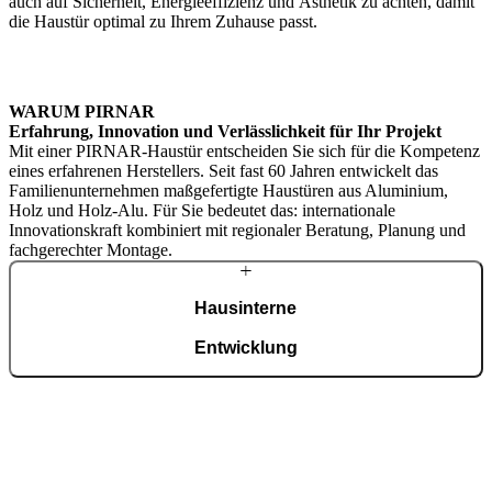
auch auf Sicherheit, Energieeffizienz und Ästhetik zu achten, damit
die Haustür optimal zu Ihrem Zuhause passt.
WARUM PIRNAR
Erfahrung, Innovation und Verlässlichkeit für Ihr Projekt
Mit einer PIRNAR-Haustür entscheiden Sie sich für die Kompetenz
eines erfahrenen Herstellers. Seit fast 60 Jahren entwickelt das
Familienunternehmen maßgefertigte Haustüren aus Aluminium,
Holz und Holz-Alu. Für Sie bedeutet das: internationale
Innovationskraft kombiniert mit regionaler Beratung, Planung und
fachgerechter Montage.
Hausinterne
Entwicklung
Entwicklung, Technologie und ISO-9001-zertifizierte Fertigung
erfolgen im eigenen Werk mit über 450 Mitarbeitenden und klarem
Qualitätsanspruch. Moderne Automatisierung und präzise
Handarbeit sichern Passgenauigkeit, Langlebigkeit und kontrollierte