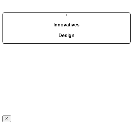
Qualität – vom Entwurf bis zur fertigen Haustür.
Innovatives
Design
Wir sind regelmäßige Preisträger internationaler Auszeichnungen für
Design und technologische Innovationen, wie dem German Design
Award, German Innovation Award, Red Dot Award usw.
PIRNARS
Geschichte
PIRNARS
Geschichte