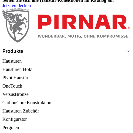
Sehen Sie sich alle Haustür-Kollektionen im Katalog an.
Jetzt entdecken
Seitenfooter
Produkte
Haustüren
Haustüren Holz
Pivot Haustür
OneTouch
VersusBronze
CarbonCore Konstruktion
Haustüren Zubehör
Konfigurator
Pergolen