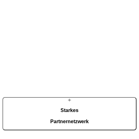
Aus einer Werkstatt für Metallbearbeitung entstand ein international
tätiges Familienunternehmen in dritter Generation. Diese
Verbindung aus handwerklicher Tradition und eigener Forschung
prägt jede Haustür – bis ins Detail.
Starkes
Partnernetzwerk