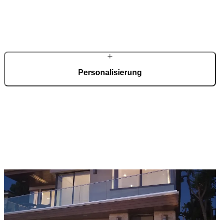
Rund tausend Fachpartner in Deutschland gewährleisten persönliche
Beratung, exaktes Aufmaß und professionelle Montage.
Entwicklung und Fertigung erfolgen zentral, Betreuung und
Umsetzung direkt vor Ort.
Personalisierung
Ihre schwarze Haustür entsteht nach Maß. Materialien, Oberflächen,
Glasvarianten, Griffsysteme und elektronische Ausstattung werden
nach Wunsch konfiguriert – abgestimmt auf Ihre Architektur und
Ihre Anforderungen.