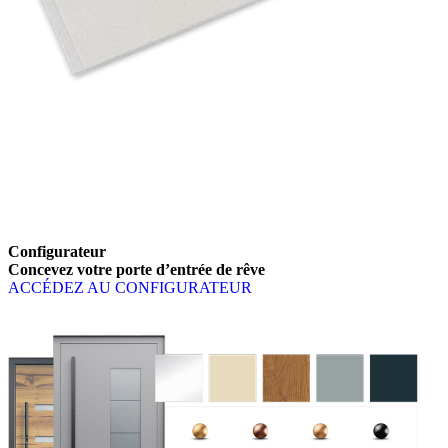
Catalogue PREMIUM
Parcourez les éléments de contenu. Utilisez les touches fléchées gau
Configurateur
Parcourir
Concevez votre porte d’entrée de rêve
ACCÉDEZ AU CONFIGURATEUR