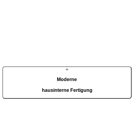
Eingangslösungen mit hohem architektonischem und technischem
Anspruch. Handwerkliche Präzision, konsequente
Qualitätsorientierung und eigene Entwicklungsarbeit prägen unser
Selbstverständnis – jede Haustür wird als individuelles Einzelstück
gefertigt.
Moderne
hausinterne Fertigung
In unserer ISO-9001-zertifizierten Fertigung entstehen täglich 150
maßgefertigte Türen – präzise, effizient und vollständig inhouse.