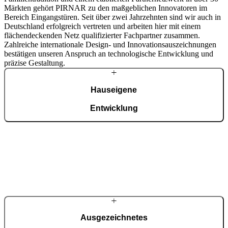
Märkten gehört PIRNAR zu den maßgeblichen Innovatoren im
Bereich Eingangstüren. Seit über zwei Jahrzehnten sind wir auch in
Deutschland erfolgreich vertreten und arbeiten hier mit einem
flächendeckenden Netz qualifizierter Fachpartner zusammen.
Zahlreiche internationale Design- und Innovationsauszeichnungen
bestätigen unseren Anspruch an technologische Entwicklung und
präzise Gestaltung.
Hauseigene
Entwicklung
Von der Konstruktion über die technologische Entwicklung bis zur
ISO-9001-zertifizierten Produktion erfolgen alle Prozesse am
Unternehmensstandort. Fortschrittliche Automatisierung verbindet
sich hier mit präziser Handarbeit – täglich werden bis zu 150
Haustüren projektbezogen gefertigt.
Ausgezeichnetes