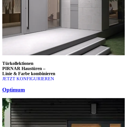
Türkollektionen
PIRNAR Haustüren –
Linie & Farbe kombinieren
JETZT KONFIGURIEREN
Brskajte po elementih za primerjavo. Uporabite levo in desno puščico
Optimum