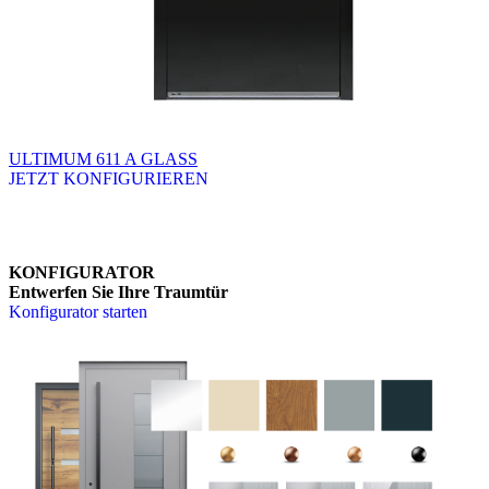
ULTIMUM 611 A GLASS
JETZT KONFIGURIEREN
Brskajte po razpoložljivih produktih. Uporabite levo in desno puščico
KONFIGURATOR
Entwerfen Sie Ihre Traumtür
Konfigurator starten