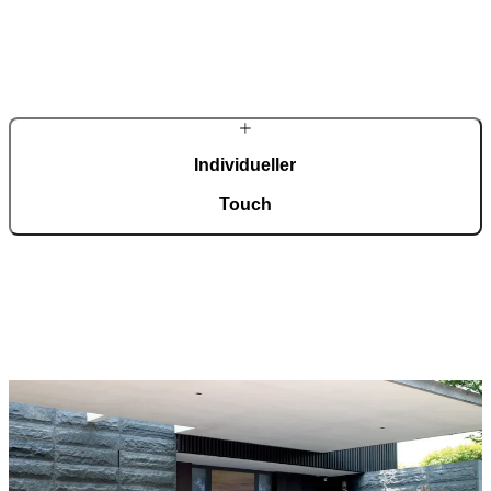
In unserer automatisierten Fertigung mit einer Fläche von 36.000
m², zertifiziert nach ISO 9001, entstehen täglich rund 150
maßgefertigte Eingangstüren.
Individueller
Touch
Jede Tür ist ein Unikat und fügt sich harmonisch in
unterschiedlichste Architekturstile ein. Eine breite Auswahl an
Modellen, Materialien und Zubehör ermöglicht eine umfassende
Individualisierung nach persönlichen Vorstellungen.