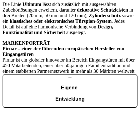
Die Linie
Ultimum
lässt sich zusätzlich mit ausgewählten
Zubehörlösungen erweitern, darunter
dekorative Schutzleisten
in
drei Breiten (20 mm, 50 mm und 120 mm),
Zylinderschutz
sowie
ein
klassisches oder elektronisches Türspion-System
. Jedes
Detail ist auf eine harmonische Verbindung von
Design,
Funktionalität und Sicherheit
ausgelegt.
MARKENPORTRÄT
Pirnar – einer der führenden europäischen Hersteller von
Eingangstüren
Pirnar ist ein globaler Innovator im Bereich Eingangstüren mit über
450 Mitarbeitenden, einer über 50-jährigen Familientradition und
einem etablierten Partnernetzwerk in mehr als 30 Märkten weltweit.
Eigene
Entwicklung
Mit einem erfahrenen Team entwickeln wir fortschrittliche
technologische Lösungen – auch für die anspruchsvollsten Wünsche
von Hausbesitzern. Trotz modernster Technologie werden viele
Details weiterhin in sorgfältiger Handarbeit gefertigt.