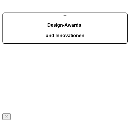
MEHR ÜBER PIRNAR
Design-Awards
und Innovationen
Pirnar überzeugt international: Design und Innovation auf höchstem
Niveau, ausgezeichnet mit Preisen wie dem German Design Award,
dem German Innovation Award und dem Red Dot Award.
Auszeichnungen ansehen
Über
Pirnar
Über