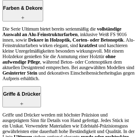
Farben & Dekore
Die Serie Ultimum bietet bereits serienmäßig die
vollständige
Auswahl an Alu-Feinstrukturfarben
, inklusive Weiß FS 9016
innen, sowie
Dekore in Holzoptik, Corten‑ oder Betonoptik
. Alu-
Feinstrukturfarben wirken elegant, sind
kratzfest
und kaschieren
kleine Unregelmäßigkeiten besonders wirkungsvoll. Mit einem
Holzdekor genießen Sie die Anmutung einer Holztür
ohne
aufwendige Pflege
, während Beton‑ oder Cortenoptiken dem
aktuellen Designtrend entsprechen. Bei ausgewählten Modellen sind
Gesinterter Stein
und dekoratives Einscheibensicherheitsglas gegen
Aufpreis erhältlich.
Griffe & Drücker
Griffe und Drücker werden mit höchster Präzision und
ausgeprägtem Sinn für Details von Hand gefertigt. Jedes Stück ist
ein Unikat. Verwendete Materialien wie Edelstahl-Präzisionsguss
gewährleisten eine dauerhaft hohe Beständigkeit und Qualität. In der
Linie
Ultimum
stehen optional elegante
runde oder rechteckige