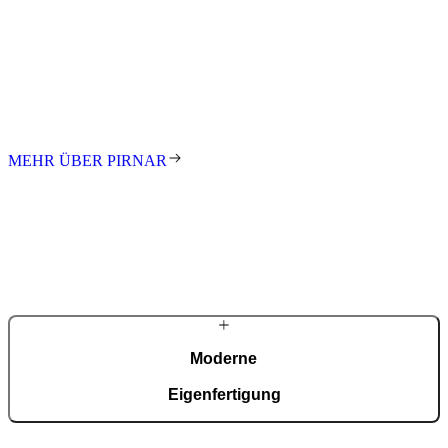
Pirnar
Seit den ersten Schritten in der Familienwerkstatt treibt uns die
Leidenschaft an, innovative und gestalterisch anspruchsvolle
Eingänge für Kunden auf der ganzen Welt zu schaffen. Wir stehen
für exzellentes Design, höchste Qualität und meisterhafte
Handarbeit. Jede Tür ist ein Unikat – individuell gefertigt nach Maß.
MEHR ÜBER PIRNAR
Moderne
Eigenfertigung