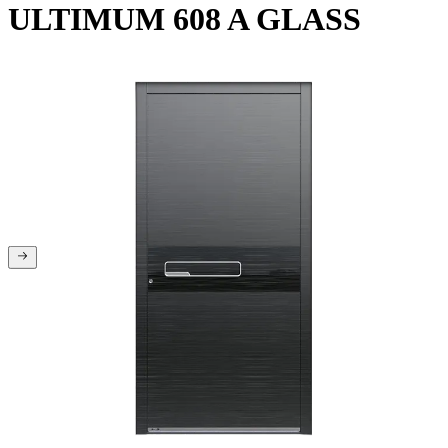
ULTIMUM 608 A GLASS
Ste na začetku galerije
Ste na koncu galerije