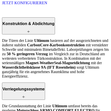
JETZT KONFIGURIEREN
Konstruktion & Abdichtung
Die Türen der Linie
Ultimum
basieren auf der ausgezeichneten und
äußerst stabilen
CarbonCore-Karbonkonstruktion
mit verstärkter
Schwelle und minimalem Bimetalleffekt. Laborprüfungen zeigen bis
zu
50 % geringeren Verzug
im Vergleich zur in Deutschland am
weitesten verbreiteten Tür­konstruktion. In Kombination mit der
serienmäßigen
Magnet-WeatherSeal-Magnetdichtung
mit der
Wasserdichtheitsklasse 9A (IFT Rosenheim)
sorgt Ultimum
ganzjährig für ein angenehmes Raumklima und hohe
Energieeffizienz.
Verriegelungssysteme
Die Grundausstattung der Linie
Ultimum
umfasst bereits das
moderne
Motorschloss ARMO COMFORT ELECTRO
für