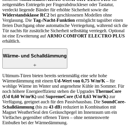
zeitgemäßes Entriegeln per Fingerabdruckleser oder Tastatur,
verdeckt liegende Bänder für erhöhte Sicherheit sowie die
Widerstandsklasse RC2
bei geschlossenen Modellen ohne
Verglasung. Die
Tag-/Nacht-Funktion
ermöglicht tagsüber einen
freien Durchgang ohne automatische Verriegelung, während sich die
Tür nachts für zusätzliche Sicherheit selbsttätig verriegelt. Optional
ist eine Erweiterung auf
ARMO COMFORT ELECTRO PLUS
erhältlich.
Wärme- und Schalldämmung
Ultimum-Türen bieten bereits serienmäßig eine sehr hohe
Wärmedämmung mit einem
Ud-Wert von 0,75 W/m²K
– für
wohlige Wärme im Winter und angenehme Kühle im Sommer. Für
noch höhere Energieeffizienz stehen die Upgrades
ThermoCore
(Ud 0,60 W/m²K)
und
SupremeCore (Ud 0,63 W/m²K)
zur
Verfügung, geeignet auch für den Passivhausbau. Die
SoundCore-
Schalldämmung
(bis zu
43 dB
) reduziert in Kombination mit
Magnet WeatherSeal den Geräuschpegel im Innenraum um ein
Vielfaches gegenüber offenen Türen – ohne nennenswerte
Einbußen bei der Wärmedämmung.