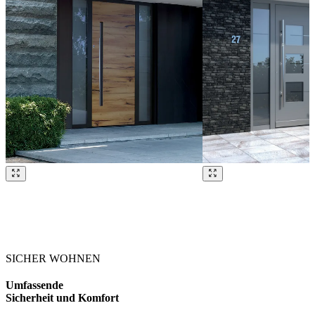
Brskajte po naših referencah. Uporabite levo in desno puščico ali na
SICHER WOHNEN
Umfassende
Sicherheit und Komfort