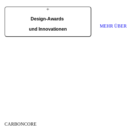
schaffen. Wir s
höchste Qualitä
Jede Tür ist ein
nach Maß.
Design-Awards
MEHR ÜBER
und Innovationen
Pirnar überzeugt international: Design und
Innovation auf höchstem Niveau, ausgezeichnet
mit Preisen wie dem German Design Award,
dem German Innovation Award und dem Red
Dot Award.
Auszeichnungen ansehen
CARBONCORE