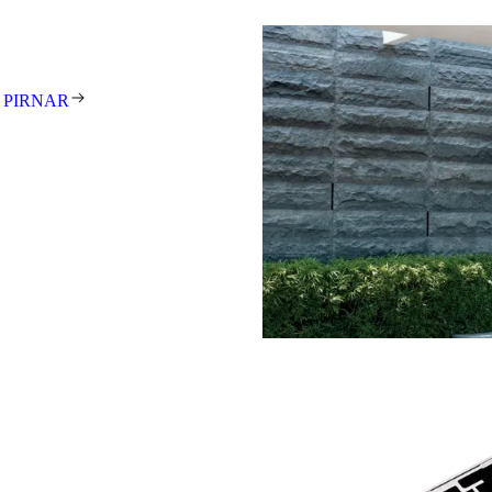
tehen für exzellentes Design,
t und meisterhafte Handarbeit.
 Unikat – individuell gefertigt
 PIRNAR