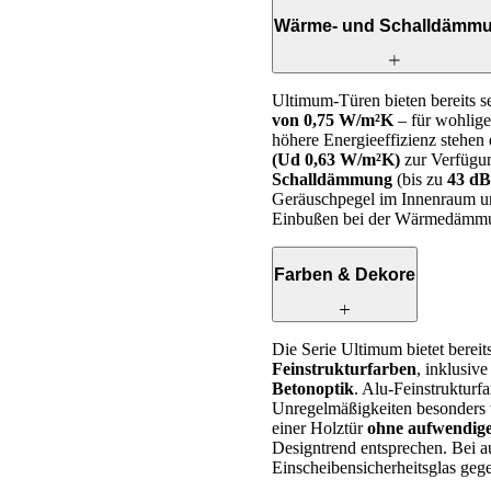
Wärme- und Schalldämm
Ultimum-Türen bieten bereits
von 0,75 W/m²K
– für wohlig
höhere Energieeffizienz stehen
(Ud 0,63 W/m²K)
zur Verfügun
Schalldämmung
(bis zu
43 dB
Geräuschpegel im Innenraum um
Einbußen bei der Wärmedämm
Farben & Dekore
Die Serie Ultimum bietet bereit
Feinstrukturfarben
, inklusiv
Betonoptik
. Alu-Feinstrukturf
Unregelmäßigkeiten besonders 
einer Holztür
ohne aufwendige
Designtrend entsprechen. Bei 
Einscheibensicherheitsglas gege