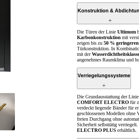
Konstruktion & Abdichtu
Die Türen der Linie
Ultimum
b
Karbonkonstruktion
mit vers
zeigen bis zu
50 % geringeren
Tür­konstruktion. In Kombinati
mit der
Wasserdichtheitsklas
angenehmes Raumklima und hoh
Verriegelungssysteme
Die Grundausstattung der Lini
COMFORT ELECTRO
für z
verdeckt liegende Bänder für e
geschlossenen Modellen ohne 
freien Durchgang ohne automati
Sicherheit selbsttätig verriegel
ELECTRO PLUS
erhältlich.