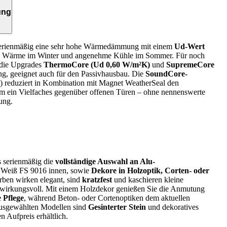
ung
 serienmäßig eine sehr hohe Wärmedämmung mit einem
Ud-Wert
e Wärme im Winter und angenehme Kühle im Sommer. Für noch
 die Upgrades
ThermoCore (Ud 0,60 W/m²K)
und
SupremeCore
g, geeignet auch für den Passivhausbau. Die
SoundCore-
) reduziert in Kombination mit Magnet WeatherSeal den
 ein Vielfaches gegenüber offenen Türen – ohne nennenswerte
ung.
s serienmäßig die
vollständige Auswahl an Alu-
e Weiß FS 9016 innen, sowie
Dekore in Holzoptik, Corten‑ oder
arben wirken elegant, sind
kratzfest
und kaschieren kleine
wirkungsvoll. Mit einem Holzdekor genießen Sie die Anmutung
 Pflege
, während Beton‑ oder Cortenoptiken dem aktuellen
ausgewählten Modellen sind
Gesinterter Stein
und dekoratives
n Aufpreis erhältlich.