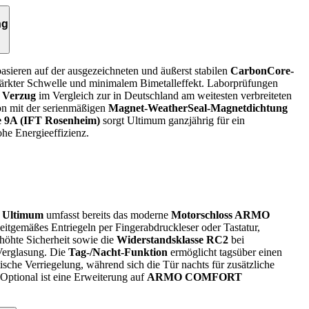
ng
asieren auf der ausgezeichneten und äußerst stabilen
CarbonCore-
tärkter Schwelle und minimalem Bimetalleffekt. Laborprüfungen
 Verzug
im Vergleich zur in Deutschland am weitesten verbreiteten
on mit der serienmäßigen
Magnet-WeatherSeal-Magnetdichtung
se 9A (IFT Rosenheim)
sorgt Ultimum ganzjährig für ein
e Energieeffizienz.
e
Ultimum
umfasst bereits das moderne
Motorschloss ARMO
eitgemäßes Entriegeln per Fingerabdruckleser oder Tastatur,
rhöhte Sicherheit sowie die
Widerstandsklasse RC2
bei
Verglasung. Die
Tag-/Nacht-Funktion
ermöglicht tagsüber einen
sche Verriegelung, während sich die Tür nachts für zusätzliche
t. Optional ist eine Erweiterung auf
ARMO COMFORT