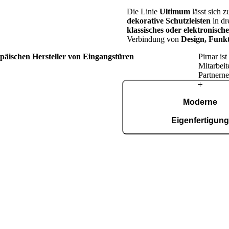
Die Linie
Ultimum
lässt sich 
dekorative Schutzleisten
in dr
klassisches oder elektronisc
Verbindung von
Design, Funkt
opäischen Hersteller von Eingangstüren
Pirnar is
Mitarbeit
Partnerne
Über
Moderne
Pirnar
Eigenfertigun
In unserer automatisierten Fer
Fläche von 36.000 m², zerti
9001, entstehen täglich rund 15
Schritten in der
tt treibt uns die Leidenschaft an,
gestalterisch anspruchsvolle
unden auf der ganzen Welt zu