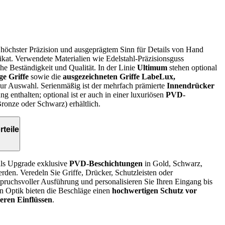
höchster Präzision und ausgeprägtem Sinn für Details von Hand
Unikat. Verwendete Materialien wie Edelstahl-Präzisionsguss
he Beständigkeit und Qualität. In der Linie
Ultimum
stehen optional
ge Griffe
sowie die
ausgezeichneten Griffe LabeLux,
ur Auswahl. Serienmäßig ist der mehrfach prämierte
Innendrücker
g enthalten; optional ist er auch in einer luxuriösen
PVD-
ronze oder Schwarz) erhältlich.
teile
ls Upgrade exklusive
PVD-Beschichtungen
in Gold, Schwarz,
den. Veredeln Sie Griffe, Drücker, Schutzleisten oder
spruchsvoller Ausführung und personalisieren Sie Ihren Eingang bis
en Optik bieten die Beschläge einen
hochwertigen Schutz vor
eren Einflüssen
.