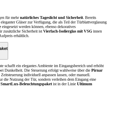
gen für mehr
natürliches Tageslicht und Sicherheit
. Bereits
eleganter Gläser zur Verfügung, die als Teil der Türblattverglasung
e
eingesetzt werden können, ebenso dekoratives
ür zusätzliche Sicherheit ist
Vierfach-Isolierglas mit VSG
innen
ufpreis erhältlich.
aket
e schafft ein elegantes Ambiente im Eingangsbereich und erhöht
 bei Dunkelheit. Die Steuerung erfolgt wahlweise über die
Pirnar
nd Zeitsteuerung individuell anpassen lassen, oder manuell.
 nur die Nutzung der Tür, sondern verleihen dem Eingang eine
s
SmartLux-Beleuchtungspaket
ist in der Linie
Ultimum