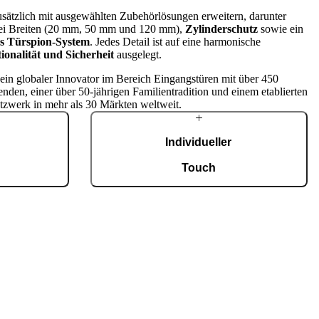
zusätzlich mit ausgewählten Zubehörlösungen erweitern, darunter
ei Breiten (20 mm, 50 mm und 120 mm),
Zylinderschutz
sowie ein
hes Türspion-System
. Jedes Detail ist auf eine harmonische
ionalität und Sicherheit
ausgelegt.
t ein globaler Innovator im Bereich Eingangstüren mit über 450
enden, einer über 50-jährigen Familientradition und einem etablierten
tzwerk in mehr als 30 Märkten weltweit.
Individueller
g
Touch
tigung mit einer
Jede Tür ist ein Unikat und fügt sich
fiziert nach ISO
harmonisch in unterschiedlichste Architekturstile
0 maßgefertigte
ein. Eine breite Auswahl an Modellen,
Eingangstüren.
Materialien und Zubehör ermöglicht eine
umfassende Individualisierung nach
persönlichen Vorstellungen.