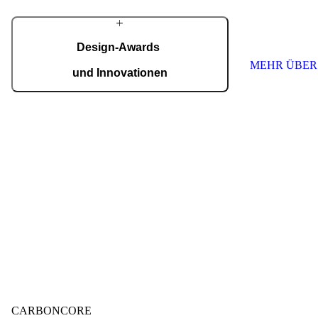
schaffen. Wir s
höchste Qualitä
Jede Tür ist ein
nach Maß.
Design-Awards
MEHR ÜBER
und Innovationen
Pirnar überzeugt international: Design und
Innovation auf höchstem Niveau, ausgezeichnet
mit Preisen wie dem German Design Award,
dem German Innovation Award und dem Red
Dot Award.
Auszeichnungen ansehen
CARBONCORE