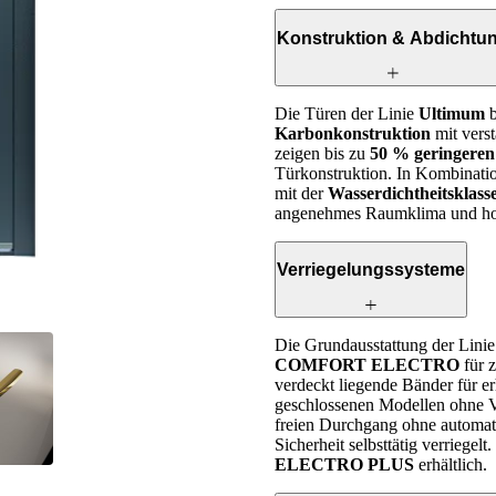
Konstruktion & Abdichtu
Die Türen der Linie
Ultimum
b
Karbonkonstruktion
mit vers
zeigen bis zu
50 % geringeren
Tür­konstruktion. In Kombinati
mit der
Wasserdichtheitsklas
angenehmes Raumklima und hoh
Verriegelungssysteme
Die Grundausstattung der Lini
COMFORT ELECTRO
für z
verdeckt liegende Bänder für e
geschlossenen Modellen ohne 
freien Durchgang ohne automati
Sicherheit selbsttätig verriegel
ELECTRO PLUS
erhältlich.