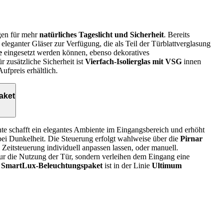
gen für mehr
natürliches Tageslicht und Sicherheit
. Bereits
eleganter Gläser zur Verfügung, die als Teil der Türblattverglasung
e
eingesetzt werden können, ebenso dekoratives
ür zusätzliche Sicherheit ist
Vierfach-Isolierglas mit VSG
innen
ufpreis erhältlich.
aket
e schafft ein elegantes Ambiente im Eingangsbereich und erhöht
 bei Dunkelheit. Die Steuerung erfolgt wahlweise über die
Pirnar
nd Zeitsteuerung individuell anpassen lassen, oder manuell.
 nur die Nutzung der Tür, sondern verleihen dem Eingang eine
s
SmartLux-Beleuchtungspaket
ist in der Linie
Ultimum