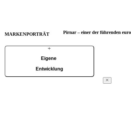
Pirnar – einer der führenden eur
MARKENPORTRÄT
Eigene
Entwicklung
Mit einem erfahrenen Team entwickeln wir
Über
fortschrittliche technologische Lösungen – auch
Pirnar
für die anspruchsvollsten Wünsche von
Hausbesitzern. Trotz modernster Technologie
Seit den ersten 
werden viele Details weiterhin in sorgfältiger
Familienwerksta
Handarbeit gefertigt.
innovative und 
Eingänge für K
MEHR ÜBER PIRNAR