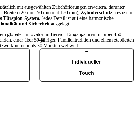
zusätzlich mit ausgewählten Zubehörlösungen erweitern, darunter
ei Breiten (20 mm, 50 mm und 120 mm),
Zylinderschutz
sowie ein
hes Türspion-System
. Jedes Detail ist auf eine harmonische
ionalität und Sicherheit
ausgelegt.
t ein globaler Innovator im Bereich Eingangstüren mit über 450
enden, einer über 50-jährigen Familientradition und einem etablierten
tzwerk in mehr als 30 Märkten weltweit.
Individueller
g
Touch
tigung mit einer
Jede Tür ist ein Unikat und fügt sich
fiziert nach ISO
harmonisch in unterschiedlichste Architekturstile
0 maßgefertigte
ein. Eine breite Auswahl an Modellen,
Eingangstüren.
Materialien und Zubehör ermöglicht eine
umfassende Individualisierung nach
persönlichen Vorstellungen.