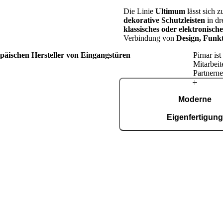
Die Linie
Ultimum
lässt sich 
dekorative Schutzleisten
in dr
klassisches oder elektronisc
Verbindung von
Design, Funkt
opäischen Hersteller von Eingangstüren
Pirnar is
Mitarbeit
Partnerne
Über
Moderne
Pirnar
Eigenfertigun
In unserer automatisierten Fer
Fläche von 36.000 m², zerti
9001, entstehen täglich rund 15
Schritten in der
tt treibt uns die Leidenschaft an,
gestalterisch anspruchsvolle
unden auf der ganzen Welt zu