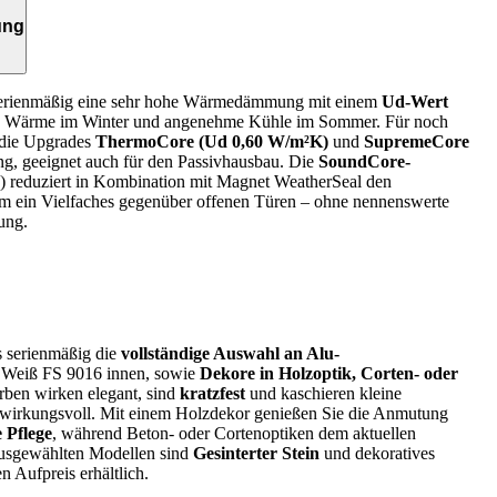
ung
 serienmäßig eine sehr hohe Wärmedämmung mit einem
Ud-Wert
e Wärme im Winter und angenehme Kühle im Sommer. Für noch
 die Upgrades
ThermoCore (Ud 0,60 W/m²K)
und
SupremeCore
g, geeignet auch für den Passivhausbau. Die
SoundCore-
) reduziert in Kombination mit Magnet WeatherSeal den
 ein Vielfaches gegenüber offenen Türen – ohne nennenswerte
ung.
s serienmäßig die
vollständige Auswahl an Alu-
e Weiß FS 9016 innen, sowie
Dekore in Holzoptik, Corten‑ oder
arben wirken elegant, sind
kratzfest
und kaschieren kleine
wirkungsvoll. Mit einem Holzdekor genießen Sie die Anmutung
 Pflege
, während Beton‑ oder Cortenoptiken dem aktuellen
ausgewählten Modellen sind
Gesinterter Stein
und dekoratives
n Aufpreis erhältlich.