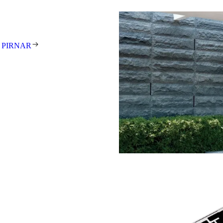
tehen für exzellentes Design,
t und meisterhafte Handarbeit.
 Unikat – individuell gefertigt
 PIRNAR