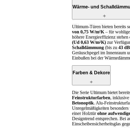
Wärme- und Schalldämm
Ultimum-Türen bieten bereits
von 0,75 W/m²K
– für wohlig
höhere Energieeffizienz stehen
(Ud 0,63 W/m²K)
zur Verfügun
Schalldämmung
(bis zu
43 dB
Geräuschpegel im Innenraum um
Einbußen bei der Wärmedämm
Farben & Dekore
Die Serie Ultimum bietet bereit
Feinstrukturfarben
, inklusiv
Betonoptik
. Alu-Feinstrukturf
Unregelmäßigkeiten besonders 
einer Holztür
ohne aufwendige
Designtrend entsprechen. Bei 
Einscheibensicherheitsglas gege