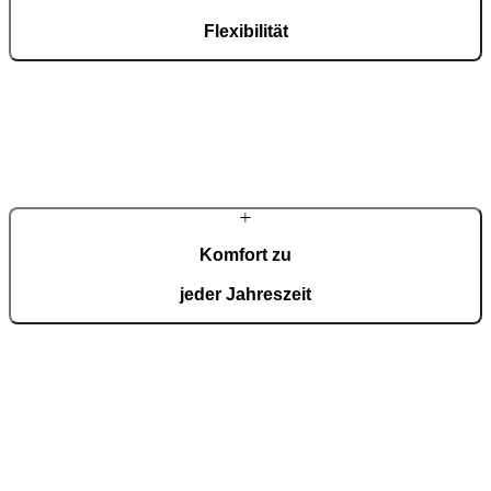
Flexibilität
Wir entwerfen Ihre Pergola nach Maß, sodass sie genau in Ihren
Raum passt – wählen Sie Abmessungen, Farbe und Layout, die mit
Ihrem Zuhause harmonieren.
Komfort zu
jeder Jahreszeit
Elektrisch verstellbare Lamellen und smartes Zubehör sorgen für
natürliche Belüftung sowie Schutz vor Sonne und Regen und
schaffen das ganze Jahr über ein angenehmes Klima.