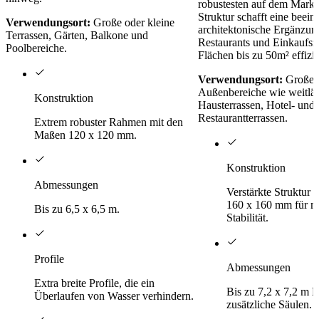
robustesten auf dem Markt.
Struktur schafft eine beei
Verwendungsort:
Große oder kleine
architektonische Ergänzung
Terrassen, Gärten, Balkone und
Restaurants und Einkaufsz
Poolbereiche.
Flächen bis zu 50m² effizi
Verwendungsort:
Große m
Außenbereiche wie weitläu
Konstruktion
Hausterrassen, Hotel- und
Restaurantterrassen.
Extrem robuster Rahmen mit den
Maßen 120 x 120 mm.
Konstruktion
Abmessungen
Verstärkte Struktur
160 x 160 mm für m
Bis zu 6,5 x 6,5 m.
Stabilität.
Profile
Abmessungen
Extra breite Profile, die ein
Bis zu 7,2 x 7,2 m 
Überlaufen von Wasser verhindern.
zusätzliche Säulen.