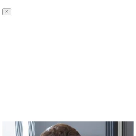
Dauerhaft leichtgängige Funktion
Eine präzise Montage sorgt dafür, dass sich die Tür auch nach vielen
Jahren noch so schließt wie am ersten Tag. Mechaniken werden
geschont, Bedienung und Sicherheit bleiben zuverlässig.