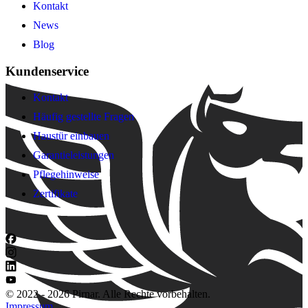
Kontakt
News
Blog
Kundenservice
Kontakt
Häufig gestellte Fragen
Haustür einbauen
Garantieleistungen
Pflegehinweise
Zertifikate
© 2022 - 2026 Pirnar. Alle Rechte vorbehalten.
Impressum