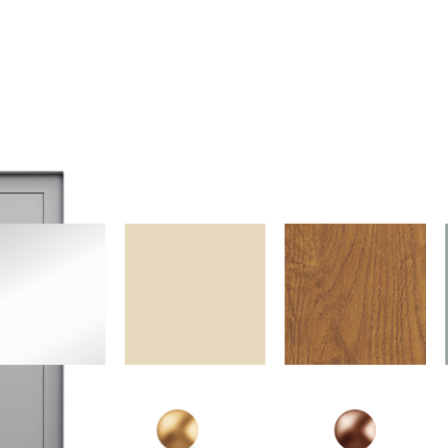
OPTIMUM-Katalog
Brskajte po vsebinskih elementih. Uporabite levo in desno puš
Jetzt durchblättern