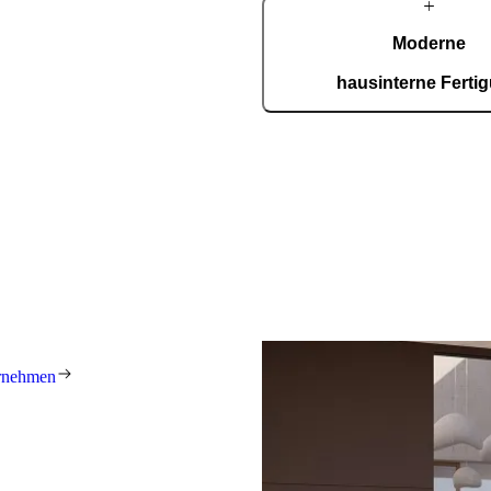
Über
Moderne
Pirnar
hausinterne Ferti
In unserer ISO-9001-zertifiz
entstehen täglich 150 maßgef
präzise, effizient und voll
nen Familienwerkstatt gewachsen,
eit jeher das Ziel, weltweit die
innovativsten Eingangslösungen
r stehen für herausragendes
ät und Handwerkskunst. Jede Tür
und maßgefertigt.
rnehmen