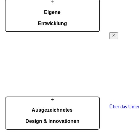
Eigene
Entwicklung
Alles aus einer Hand: Entwicklung,
Über
Technologie und Produktion bei Ljubljana,
Pirnar
kombiniert Automatisierung mit präziser
Handarbeit.
Aus einer klei
verfolgen wir s
Über das Unternehmen
schönsten und 
zu schaffen. Wi
Design, Qualit
ist ein Unikat 
Über das Unte
Ausgezeichnetes
Design & Innovationen