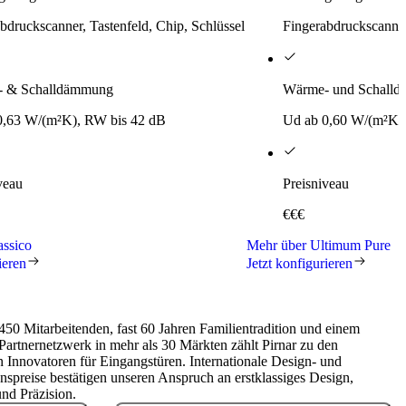
bdruckscanner, Tastenfeld, Chip, Schlüssel
Fingerabdruckscanner
 & Schalldämmung
Wärme- und Schall
0,63 W/(m²K), RW bis 42 dB
Ud ab 0,60 W/(m²K)
veau
Preisniveau
€€€
assico
Mehr über Ultimum Pure
ieren
Jetzt konfigurieren
450 Mitarbeitenden, fast 60 Jahren Familientradition und einem
Partnernetzwerk in mehr als 30 Märkten zählt Pirnar zu den
 Innovatoren für Eingangstüren. Internationale Design- und
nspreise bestätigen unseren Anspruch an erstklassiges Design,
und Präzision.