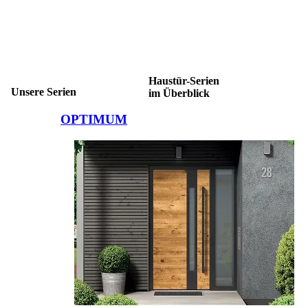
Haustür-Serien
Unsere Serien
im Überblick
Brskajte po elementih za primerjavo. Uporabite levo in desno puščico
OPTIMUM