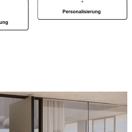
Personalisierung
gung
Jede Tür ist ein Unikat für alle architektonischen
Stile. Modelle, Materialien, Oberflächen und
ierten Fertigung
Zubehör lassen sich dank modularer Optionen
ertigte Türen –
millimetergenau individualisieren.
ständig inhouse.