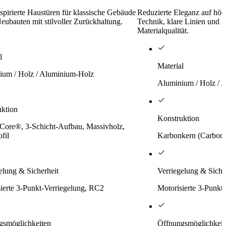
nspirierte Haustüren für klassische Gebäude
Reduzierte Eleganz auf höc
Neubauten mit stilvoller Zurückhaltung.
Technik, klare Linien und 
Materialqualität.
l
Material
ium / Holz / Aluminium-Holz
Aluminium / Holz / 
uktion
Konstruktion
Core®, 3-Schicht-Aufbau, Massivholz,
fil
Karbonkern (Carbon
elung & Sicherheit
Verriegelung & Siche
ierte 3-Punkt-Verriegelung, RC2
Motorisierte 3-Punkt
gsmöglichkeiten
Öffnungsmöglichkeit