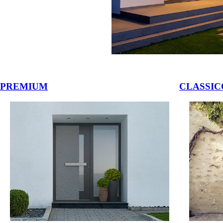
 ali navigacijske gumbove.
PREMIUM
CLASSIC