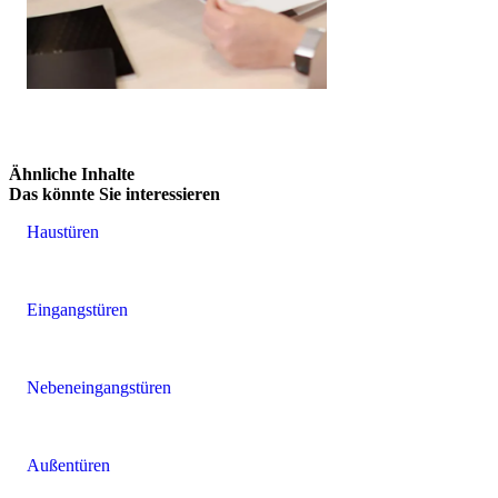
Anfrage senden
Brskajte po vsebinskih elementih. Uporabite levo in desno puščico
Ähnliche Inhalte
Das könnte Sie interessieren
Haustüren
Eingangstüren
Nebeneingangstüren
Außentüren