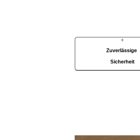
Dichtheit
Zuverlässige
uf Rekordniveau
Sicherheit
Die hohe strukturelle Festi
veau
serienmäßig den RC2-Einbr
Haustür ist auf maximale
therSeal erzielt in Labortests
unbeschwerten Kom
enwerte. Türen mit der
hnologie dichten so zuverlässig
ve Wand ab und bieten
n Schutz vor Zugluft und