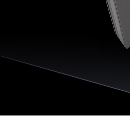
für Eingangstüren
% gegenüber herkömmlichen