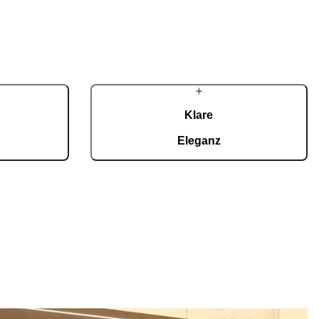
Klare
Eleganz
gkeit ermöglicht
CarbonCore erlaubt überdurchschnittliche
uchschutz. Ihre
Türdimensionen und vielfältige Personalisierung
 Sicherheit und
– mit handgefertigten Details, präzisen
fort ausgelegt.
Beschlägen und zeitloser Ästhetik.