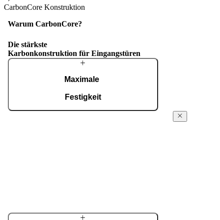
CarbonCore Konstruktion
Warum CarbonCore?
Die stärkste
Karbonkonstruktion für Eingangstüren
Maximale
Festigkeit
a
Die steife und zugleich leichte Konstruktion aus
Dichtheit
Karbonfasern – um ein Vielfaches stärker als
auf Rekordni
Stahl – bietet hohe Belastbarkeit und dauerhafte
Zuverlässigkeit ohne Kompromisse.
Das Magnet-Wea
absolute Spitz
CarbonCore-Tec
wie eine massi
kompromisslose
Feuchtigkeit.