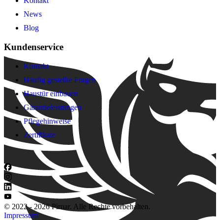
Kontakt
News
Blog
Kundenservice
Kontakt
Häufig gestellte Fragen
Haustür einbauen
Garantieleistungen
Pflegehinweise
Zertifikate
© 2022 - 2026 Pirnar. Alle Rechte vorbehalten.
Impressum