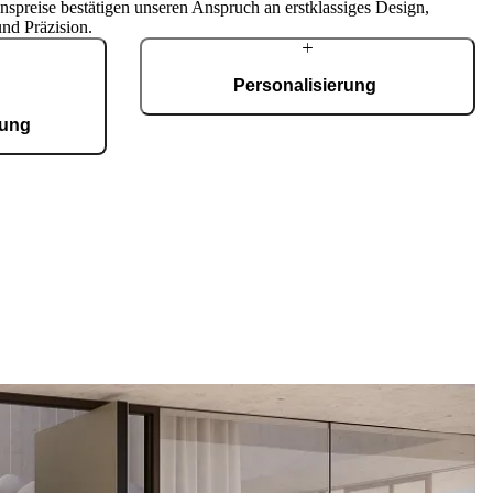
nspreise bestätigen unseren Anspruch an erstklassiges Design,
und Präzision.
Personalisierung
gung
Jede Tür ist ein Unikat für alle architektonischen
Stile. Modelle, Materialien, Oberflächen und
ierten Fertigung
Zubehör lassen sich dank modularer Optionen
ertigte Türen –
millimetergenau individualisieren.
ständig inhouse.