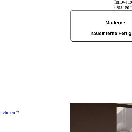
Innovatio
Qualität 
Über
Moderne
Pirnar
hausinterne Ferti
In unserer ISO-9001-zertifiz
entstehen täglich 150 maßgef
präzise, effizient und voll
nen Familienwerkstatt gewachsen,
eit jeher das Ziel, weltweit die
innovativsten Eingangslösungen
r stehen für herausragendes
ät und Handwerkskunst. Jede Tür
und maßgefertigt.
rnehmen