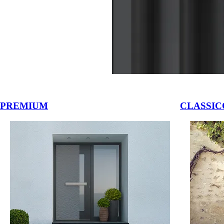
 ali navigacijske gumbove.
PREMIUM
CLASSIC