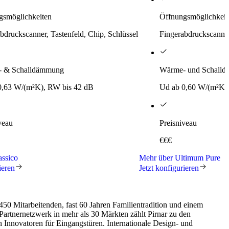
gsmöglichkeiten
Öffnungsmöglichkeit
bdruckscanner, Tastenfeld, Chip, Schlüssel
Fingerabdruckscanner
 & Schalldämmung
Wärme- und Schall
0,63 W/(m²K), RW bis 42 dB
Ud ab 0,60 W/(m²K)
veau
Preisniveau
€€€
assico
Mehr über Ultimum Pure
ieren
Jetzt konfigurieren
450 Mitarbeitenden, fast 60 Jahren Familientradition und einem
Partnernetzwerk in mehr als 30 Märkten zählt Pirnar zu den
 Innovatoren für Eingangstüren. Internationale Design- und