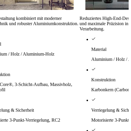
staltung kombiniert mit moderner
Reduziertes High-End-Desi
chnik und robuster Aluminiumkonstruktion.
und maximale Präzision in 
Verarbeitung.
l
Material
ium / Holz / Aluminium-Holz
Aluminium / Holz / 
uktion
Konstruktion
Core®, 3-Schicht-Aufbau, Massivholz,
fil
Karbonkern (Carbon
elung & Sicherheit
Verriegelung & Siche
ierte 3-Punkt-Verriegelung, RC2
Motorisierte 3-Punkt