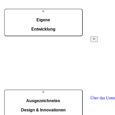
Eigene
Entwicklung
Alles aus einer Hand: Entwicklung,
Über
Technologie und Produktion bei Ljubljana,
Pirnar
kombiniert Automatisierung mit präziser
Handarbeit.
Aus einer klei
verfolgen wir s
Über das Unternehmen
schönsten und 
zu schaffen. Wi
Design, Qualit
ist ein Unikat 
Über das Unte
Ausgezeichnetes
Design & Innovationen