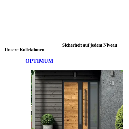
Sicherheit auf jedem Niveau
Unsere Kollektionen
Brskajte po elementih za primerjavo. Uporabite levo in desno puščico
OPTIMUM