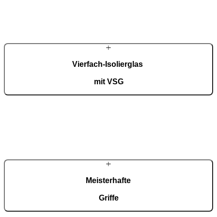
Vierfach-Isolierglas
mit VSG
Bei den Modellen Ultimum Pure ist Vierfach-Isolierglas mit VSG
innen sowie in den Seitenteilen ohne Aufpreis inbegriffen.
Meisterhafte
Griffe