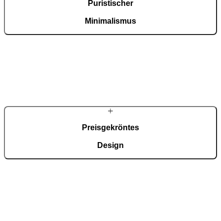
Puristischer
Minimalismus
Ultimum Pure steht für minimalistische Eingänge mit markanter
Linienführung, die vollkommen mit der Fassade verschmelzen.
Glatte Oberflächen – frei von sichtbaren Kanten oder Rahmen und
akzentuiert durch Glas oder Aluminium – strahlen eine
unverfälschte, pure Eleganz aus.
Preisgekröntes
Design
Ultimum Pure zählt zu Pirnars meistprämierten Kollektionen mit
Auszeichnungen wie dem German Design Award – Special
Mention und als Architizer A+ Finalist. Ihre Innovationskraft wird
durch den OneTouch-Griff ergänzt – eine besonders beliebte Wahl
bei Pure-Modellen und stolzer Gewinner des German Design