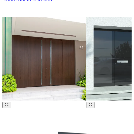
Brskajte po naših referencah. Uporabite levo in desno puščico ali na