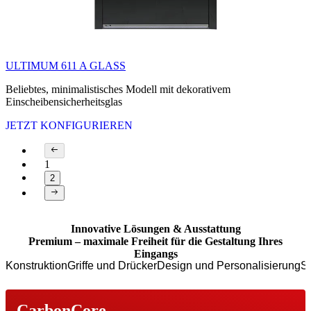
ULTIMUM 611 A GLASS
Beliebtes, minimalistisches Modell mit dekorativem
Einscheibensicherheitsglas
JETZT KONFIGURIEREN
1
2
Page 1 of 2
Innovative Lösungen & Ausstattung
Premium – maximale Freiheit für die Gestaltung Ihres
Eingangs
Konstruktion
Griffe und Drücker
Design und Personalisierung
Si
CarbonCore