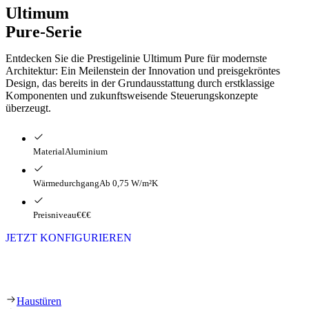
Ultimum
Pure-Serie
Entdecken Sie die Prestigelinie Ultimum Pure für modernste
Architektur: Ein Meilenstein der Innovation und preisgekröntes
Design, das bereits in der Grundausstattung durch erstklassige
Komponenten und zukunftsweisende Steuerungskonzepte
überzeugt.
Material
Aluminium
Wärmedurchgang
Ab 0,75 W/m²K
Preisniveau
€€€
JETZT KONFIGURIEREN
Ultimum Pure-Serie
Haustüren