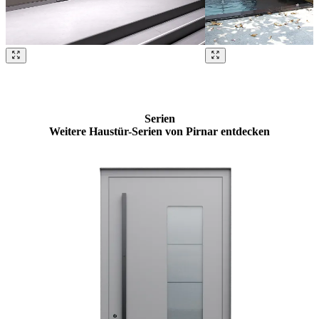
Brskajte po naših referencah. Uporabite levo in desno puščico ali na
Serien
Weitere Haustür-Serien von Pirnar entdecken