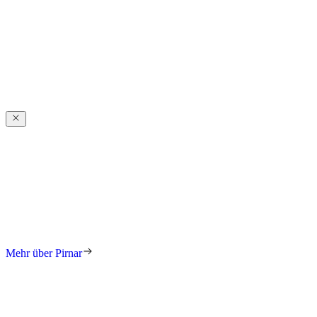
anspruchsvollen Details und modernen Lösungen.
Verlässliche
Qualität
Verlässliche
Qualität
Seit Jahrzehnten entwickeln wir Innovationen und setzen Maßstäbe.
Unsere Erfahrung und ausgezeichneten Lösungen stehen für
langlebige, sichere Eingangstüren mit zeitloser Ausstrahlung.
Mehr über Pirnar