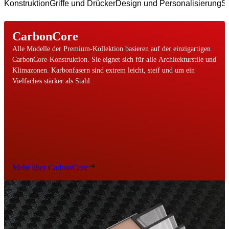
Konstruktion
Griffe und Drücker
Design und Personalisierung
Si
CarbonCore
Alle Modelle der Premium-Kollektion basieren auf der einzigartigen
CarbonCore-Konstruktion. Sie eignet sich für alle Architekturstile und
Klimazonen. Karbonfasern sind extrem leicht, steif und um ein
Vielfaches stärker als Stahl.
Mehr über CarbonCore