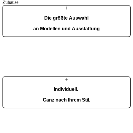
Zuhause.
Die größte Auswahl
an Modellen und Ausstattung
In der Premium-Kollektion genießen Sie maximale
Gestaltungsfreiheit. Eine breite Auswahl an Modellen, Farben und
Oberflächen ermöglicht Türen, die Ihren Lebensstil widerspiegeln –
ob klassisch oder modern.
Individuell.
Ganz nach Ihrem Stil.
Premium ist die Kollektion für individuelle Gestaltung. Mit nahezu
unbegrenzten Personalisierungsoptionen entstehen Türen, die exakt
Ihren Vorstellungen entsprechen – von klassischer Eleganz bis zu