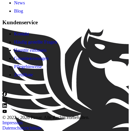
News
Blog
Kundenservice
Kontakt
Häufig gestellte Fragen
Haustür einbauen
Garantieleistungen
Pflegehinweise
Zertifikate
© 2022 - 2026 Pirnar. Alle Rechte vorbehalten.
Impressum
Datenschutzrichtlinie