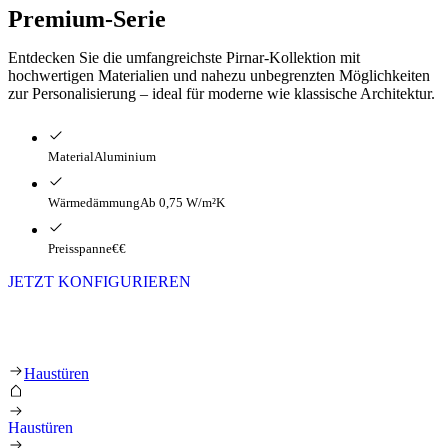
Premium-Serie
Entdecken Sie die umfangreichste Pirnar-Kollektion mit
hochwertigen Materialien und nahezu unbegrenzten Möglichkeiten
zur Personalisierung – ideal für moderne wie klassische Architektur.
Material
Aluminium
Wärmedämmung
Ab 0,75 W/m²K
Preisspanne
€€
JETZT KONFIGURIEREN
Die PREMIUM-Kollektion
Haustüren
Haustüren