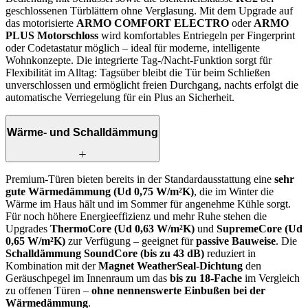
geschlossenen Türblättern ohne Verglasung. Mit dem Upgrade auf
das motorisierte
ARMO COMFORT ELECTRO
oder
ARMO
PLUS Motorschloss
wird komfortables Entriegeln per Fingerprint
oder Codetastatur möglich – ideal für moderne, intelligente
Wohnkonzepte. Die integrierte Tag-/Nacht-Funktion sorgt für
Flexibilität im Alltag: Tagsüber bleibt die Tür beim Schließen
unverschlossen und ermöglicht freien Durchgang, nachts erfolgt die
automatische Verriegelung für ein Plus an Sicherheit.
Wärme- und Schalldämmung
Premium-Türen bieten bereits in der Standardausstattung eine
sehr
gute Wärmedämmung (Ud 0,75 W/m²K)
, die im Winter die
Wärme im Haus hält und im Sommer für angenehme Kühle sorgt.
Für noch höhere Energieeffizienz und mehr Ruhe stehen die
Upgrades
ThermoCore (Ud 0,63 W/m²K)
und
SupremeCore (Ud
0,65 W/m²K)
zur Verfügung – geeignet für
passive Bauweise
. Die
Schalldämmung SoundCore (bis zu 43 dB)
reduziert in
Kombination mit der
Magnet WeatherSeal-Dichtung
den
Geräuschpegel im Innenraum um das
bis zu 18-Fache
im Vergleich
zu offenen Türen –
ohne nennenswerte Einbußen bei der
Wärmedämmung
.