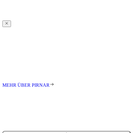
Über
Pirnar
Über
Pirnar
Seit den ersten Schritten in der Familienwerkstatt treibt uns die
Leidenschaft an, innovative und gestalterisch anspruchsvolle
Eingänge für Kunden auf der ganzen Welt zu schaffen. Wir stehen
für exzellentes Design, höchste Qualität und meisterhafte
Handarbeit. Jede Tür ist ein Unikat – individuell gefertigt nach Maß.
MEHR ÜBER PIRNAR