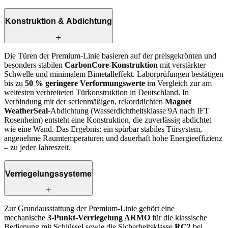
Konstruktion & Abdichtung
Die Türen der Premium-Linie basieren auf der preisgekrönten und
besonders stabilen
CarbonCore-Konstruktion
mit verstärkter
Schwelle und minimalem Bimetalleffekt. Laborprüfungen bestätigen
bis zu
50 % geringere Verformungswerte
im Vergleich zur am
weitesten verbreiteten Tür­konstruktion in Deutschland. In
Verbindung mit der serienmäßigen, rekorddichten
Magnet
WeatherSeal
-Abdichtung (Wasserdichtheitsklasse 9A nach IFT
Rosenheim) entsteht eine Konstruktion, die zuverlässig abdichtet
wie eine Wand. Das Ergebnis: ein spürbar stabiles Türsystem,
angenehme Raumtemperaturen und dauerhaft hohe Energieeffizienz
– zu jeder Jahreszeit.
Verriegelungssysteme
Zur Grundausstattung der Premium-Linie gehört eine
mechanische
3-Punkt-Verriegelung ARMO
für die klassische
Bedienung mit Schlüssel sowie die Sicherheitsklasse
RC2
bei