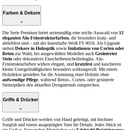
Farben & Dekore
Die Serie Premium bietet serienmäßig eine reiche Auswahl von
12
eleganten Alu-Feinstrukturfarben
, die besonders kratz- und
abriebfest sind – mit der Innenfarbe Weiß FS 9016. Als Upgrade
stehen
Dekore in Holzoptik
sowie
Imitationen von Corten oder
Beton
zur Wahl, bei ausgewählten Modellen auch
Gesinterter
Stein
oder dekoratives Einscheibensicherheitsglas. Alu-
Feinstrukturfarben wirken elegant, sind
kratzfest
und kaschieren
kleine Unregelmäßigkeiten besonders wirkungsvoll. Mit einem
Holzdekor genießen Sie die Anmutung einer Holztür ohne
aufwendige Pflege
, während Beton‑, Corten‑ oder gesinterte
Steinoptiken den aktuellen Designtrends entsprechen.
Griffe & Drücker
Griffe und Drücker werden von Hand gefertigt, mit höchster
Sorgfalt und einem ausgeprägten Sinn für Details. Jedes Stück ist
ein Unikat. Verwendete Materialien wie
Edelstahl-Präzisionsguss