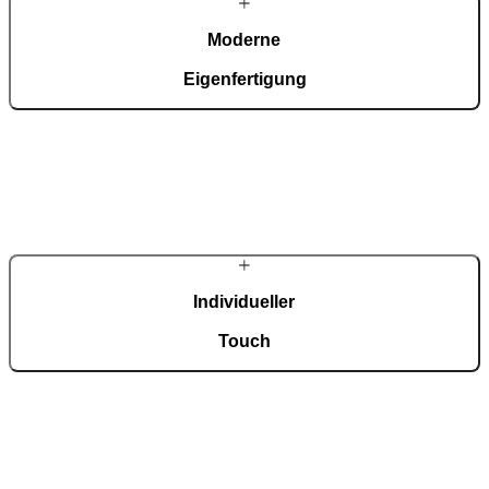
Moderne
Eigenfertigung
In unserer automatisierten Fertigung mit einer Fläche von 36.000
m², zertifiziert nach ISO 9001, entstehen täglich rund 150
maßgefertigte Eingangstüren.
Individueller
Touch
Jede Tür ist ein Unikat und fügt sich harmonisch in
unterschiedlichste Architekturstile ein. Eine breite Auswahl an
Modellen, Materialien und Zubehör ermöglicht eine umfassende
Individualisierung nach persönlichen Vorstellungen.