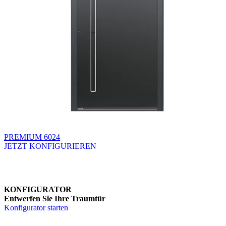
PREMIUM 6024
JETZT KONFIGURIEREN
Brskajte po razpoložljivih produktih. Uporabite levo in desno puščico
KONFIGURATOR
Entwerfen Sie Ihre Traumtür
Konfigurator starten