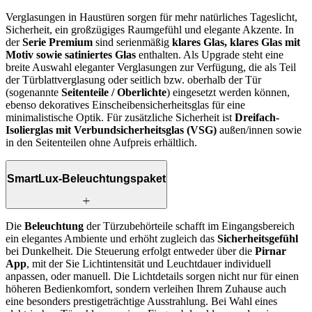
Verglasungen in Haustüren sorgen für mehr natürliches Tageslicht,
Sicherheit, ein großzügiges Raumgefühl und elegante Akzente. In
der
Serie Premium
sind serienmäßig
klares Glas, klares Glas mit
Motiv sowie satiniertes Glas
enthalten. Als Upgrade steht eine
breite Auswahl eleganter Verglasungen zur Verfügung, die als Teil
der Türblattverglasung oder seitlich bzw. oberhalb der Tür
(sogenannte
Seitenteile / Oberlichte
) eingesetzt werden können,
ebenso dekoratives Einscheibensicherheitsglas für eine
minimalistische Optik. Für zusätzliche Sicherheit ist
Dreifach-
Isolierglas mit Verbundsicherheitsglas (VSG)
außen/innen sowie
in den Seitenteilen ohne Aufpreis erhältlich.
SmartLux-Beleuchtungspaket
Die
Beleuchtung
der Türzubehörteile schafft im Eingangsbereich
ein elegantes Ambiente und erhöht zugleich das
Sicherheitsgefühl
bei Dunkelheit. Die Steuerung erfolgt entweder über die
Pirnar
App
, mit der Sie Lichtintensität und Leuchtdauer individuell
anpassen, oder manuell. Die Lichtdetails sorgen nicht nur für einen
höheren Bedienkomfort, sondern verleihen Ihrem Zuhause auch
eine besonders prestigeträchtige Ausstrahlung. Bei Wahl eines