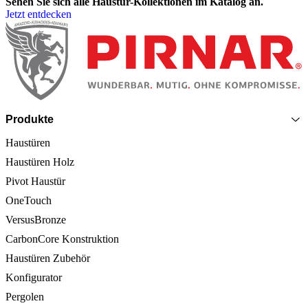
Sehen Sie sich alle Haustür-Kollektionen im Katalog an.
Jetzt entdecken
Seitenfooter
Produkte
Haustüren
Haustüren Holz
Pivot Haustür
OneTouch
VersusBronze
CarbonCore Konstruktion
Haustüren Zubehör
Konfigurator
Pergolen