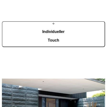
In unserer automatisierten Fertigung mit einer Fläche von 36.000
m², zertifiziert nach ISO 9001, entstehen täglich rund 150
maßgefertigte Eingangstüren.
Individueller
Touch
Jede Tür ist ein Unikat und fügt sich harmonisch in
unterschiedlichste Architekturstile ein. Eine breite Auswahl an
Modellen, Materialien und Zubehör ermöglicht eine umfassende
Individualisierung nach persönlichen Vorstellungen.