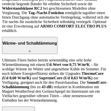
verdeckt liegende Bänder für erhöhte Sicherheit sowie die
Widerstandsklasse RC2
bei geschlossenen Modellen ohne
Verglasung. Die
Tag-/Nacht-Funktion
ermöglicht tagsüber einen
freien Durchgang ohne automatische Verriegelung, während sich die
Tür nachts für zusätzliche Sicherheit selbsttätig verriegelt. Optional
ist eine Erweiterung auf
ARMO COMFORT ELECTRO PLUS
erhältlich.
Wärme- und Schalldämmung
Ultimum-Türen bieten bereits serienmäßig eine sehr hohe
Wärmedämmung mit einem
Ud-Wert von 0,75 W/m²K
– für
wohlige Wärme im Winter und angenehme Kühle im Sommer. Für
noch höhere Energieeffizienz stehen die Upgrades
ThermoCore
(Ud 0,60 W/m²K)
und
SupremeCore (Ud 0,63 W/m²K)
zur
Verfügung, geeignet auch für den Passivhausbau. Die
SoundCore-
Schalldämmung
(bis zu
43 dB
) reduziert in Kombination mit
Magnet WeatherSeal den Geräuschpegel im Innenraum um ein
Vielfaches gegenüber offenen Türen – ohne nennenswerte
Einbußen bei der Wärmedämmung.