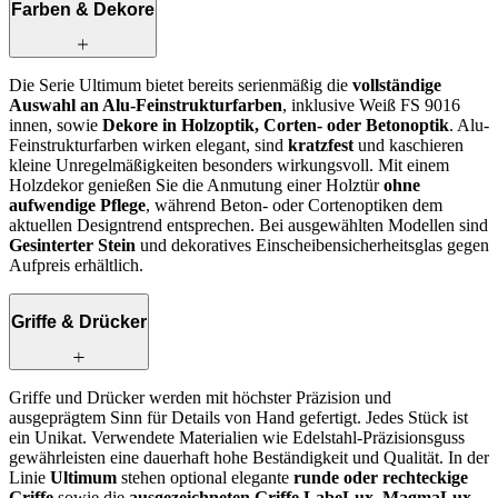
Farben & Dekore
Die Serie Ultimum bietet bereits serienmäßig die
vollständige
Auswahl an Alu-Feinstrukturfarben
, inklusive Weiß FS 9016
innen, sowie
Dekore in Holzoptik, Corten‑ oder Betonoptik
. Alu-
Feinstrukturfarben wirken elegant, sind
kratzfest
und kaschieren
kleine Unregelmäßigkeiten besonders wirkungsvoll. Mit einem
Holzdekor genießen Sie die Anmutung einer Holztür
ohne
aufwendige Pflege
, während Beton‑ oder Cortenoptiken dem
aktuellen Designtrend entsprechen. Bei ausgewählten Modellen sind
Gesinterter Stein
und dekoratives Einscheibensicherheitsglas gegen
Aufpreis erhältlich.
Griffe & Drücker
Griffe und Drücker werden mit höchster Präzision und
ausgeprägtem Sinn für Details von Hand gefertigt. Jedes Stück ist
ein Unikat. Verwendete Materialien wie Edelstahl-Präzisionsguss
gewährleisten eine dauerhaft hohe Beständigkeit und Qualität. In der
Linie
Ultimum
stehen optional elegante
runde oder rechteckige
Griffe
sowie die
ausgezeichneten Griffe LabeLux, MagmaLux