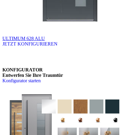
ULTIMUM 628 ALU
JETZT KONFIGURIEREN
Brskajte po razpoložljivih produktih. Uporabite levo in desno puščico
KONFIGURATOR
Entwerfen Sie Ihre Traumtür
Konfigurator starten