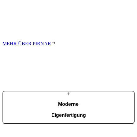
Seit den ersten Schritten in der Familienwerkstatt treibt uns die
Leidenschaft an, innovative und gestalterisch anspruchsvolle
Eingänge für Kunden auf der ganzen Welt zu schaffen. Wir stehen
für exzellentes Design, höchste Qualität und meisterhafte
Handarbeit. Jede Tür ist ein Unikat – individuell gefertigt nach Maß.
MEHR ÜBER PIRNAR
Moderne
Eigenfertigung