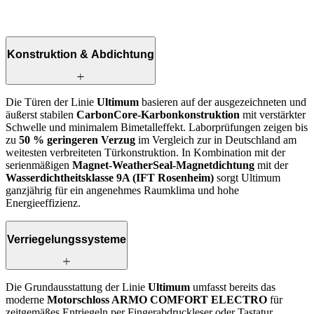
Konstruktion & Abdichtung
Die Türen der Linie
Ultimum
basieren auf der ausgezeichneten und
äußerst stabilen
CarbonCore-Karbonkonstruktion
mit verstärkter
Schwelle und minimalem Bimetalleffekt. Laborprüfungen zeigen bis
zu
50 % geringeren Verzug
im Vergleich zur in Deutschland am
weitesten verbreiteten Tür­konstruktion. In Kombination mit der
serienmäßigen
Magnet-WeatherSeal-Magnetdichtung
mit der
Wasserdichtheitsklasse 9A (IFT Rosenheim)
sorgt Ultimum
ganzjährig für ein angenehmes Raumklima und hohe
Energieeffizienz.
Verriegelungssysteme
Die Grundausstattung der Linie
Ultimum
umfasst bereits das
moderne
Motorschloss ARMO COMFORT ELECTRO
für
zeitgemäßes Entriegeln per Fingerabdruckleser oder Tastatur,