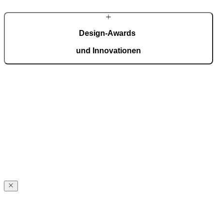
MEHR ÜBER PIRNAR
Design-Awards
und Innovationen
Pirnar überzeugt international: Design und Innovation auf höchstem
Niveau, ausgezeichnet mit Preisen wie dem German Design Award,
dem German Innovation Award und dem Red Dot Award.
Auszeichnungen ansehen
Über
Pirnar
Über
Pirnar