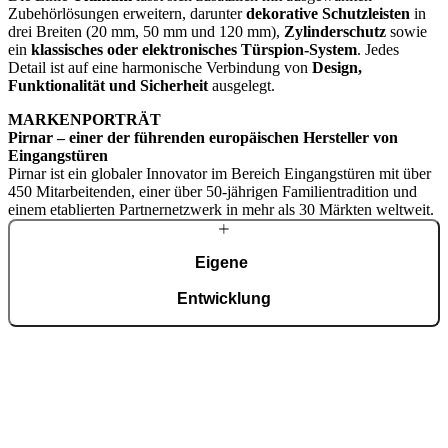
Zubehörlösungen erweitern, darunter
dekorative Schutzleisten
in
drei Breiten (20 mm, 50 mm und 120 mm),
Zylinderschutz
sowie
ein
klassisches oder elektronisches Türspion-System
. Jedes
Detail ist auf eine harmonische Verbindung von
Design,
Funktionalität und Sicherheit
ausgelegt.
MARKENPORTRÄT
Pirnar – einer der führenden europäischen Hersteller von
Eingangstüren
Pirnar ist ein globaler Innovator im Bereich Eingangstüren mit über
450 Mitarbeitenden, einer über 50-jährigen Familientradition und
einem etablierten Partnernetzwerk in mehr als 30 Märkten weltweit.
Eigene
Entwicklung
Mit einem erfahrenen Team entwickeln wir fortschrittliche
technologische Lösungen – auch für die anspruchsvollsten Wünsche
von Hausbesitzern. Trotz modernster Technologie werden viele
Details weiterhin in sorgfältiger Handarbeit gefertigt.