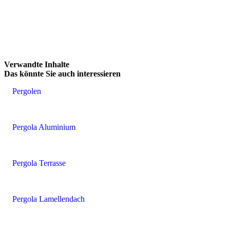
Brskajte po naših referencah. Uporabite levo in desno puščico ali na
Verwandte Inhalte
Das könnte
Sie auch interessieren
Pergolen
Pergola Aluminium
Pergola Terrasse
Pergola Lamellendach