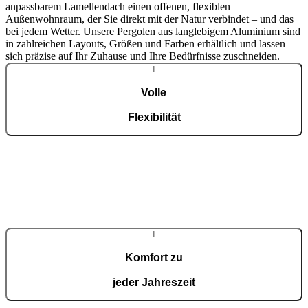
anpassbarem Lamellendach einen offenen, flexiblen
Außenwohnraum, der Sie direkt mit der Natur verbindet – und das
bei jedem Wetter. Unsere Pergolen aus langlebigem Aluminium sind
in zahlreichen Layouts, Größen und Farben erhältlich und lassen
sich präzise auf Ihr Zuhause und Ihre Bedürfnisse zuschneiden.
Volle
Flexibilität
Wir entwerfen Ihre Pergola nach Maß, sodass sie genau in Ihren
Raum passt – wählen Sie Abmessungen, Farbe und Layout, die mit
Ihrem Zuhause harmonieren.
Komfort zu
jeder Jahreszeit