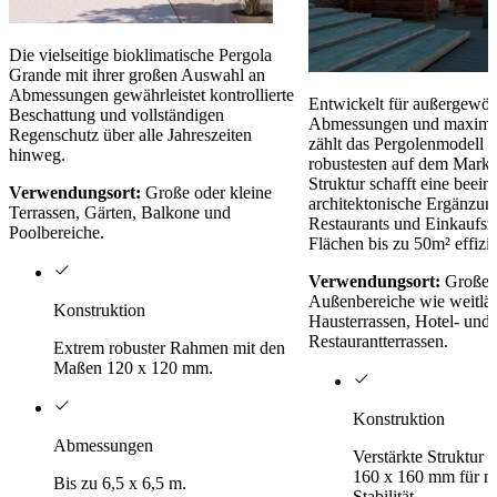
Die vielseitige bioklimatische Pergola
Grande mit ihrer großen Auswahl an
Abmessungen gewährleistet kontrollierte
Entwickelt für außergewöh
Beschattung und vollständigen
Abmessungen und maximale
Regenschutz über alle Jahreszeiten
zählt das Pergolenmodell
hinweg.
robustesten auf dem Markt.
Struktur schafft eine beei
Verwendungsort:
Große oder kleine
architektonische Ergänzung
Terrassen, Gärten, Balkone und
Restaurants und Einkaufsz
Poolbereiche.
Flächen bis zu 50m² effizi
Verwendungsort:
Große m
Außenbereiche wie weitläu
Konstruktion
Hausterrassen, Hotel- und
Restaurantterrassen.
Extrem robuster Rahmen mit den
Maßen 120 x 120 mm.
Konstruktion
Abmessungen
Verstärkte Struktur
160 x 160 mm für m
Bis zu 6,5 x 6,5 m.
Stabilität.