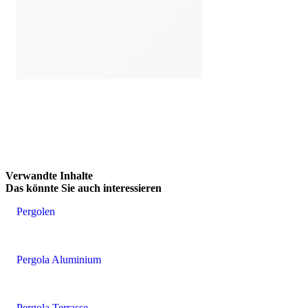
FREISTEHENDE PERGOLA
Brskajte po vsebinskih elementih. Uporabite levo in desno puščico
Verwandte Inhalte
Das könnte
Sie auch interessieren
Pergolen
Pergola Aluminium
Pergola Terrasse