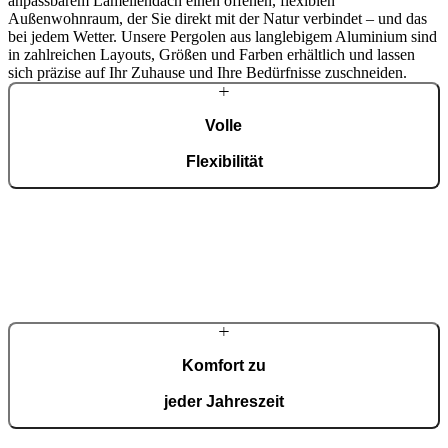
anpassbarem Lamellendach einen offenen, flexiblen
Außenwohnraum, der Sie direkt mit der Natur verbindet – und das
bei jedem Wetter. Unsere Pergolen aus langlebigem Aluminium sind
in zahlreichen Layouts, Größen und Farben erhältlich und lassen
sich präzise auf Ihr Zuhause und Ihre Bedürfnisse zuschneiden.
Volle
Flexibilität
Wir entwerfen Ihre Pergola nach Maß, sodass sie genau in Ihren
Raum passt – wählen Sie Abmessungen, Farbe und Layout, die mit
Ihrem Zuhause harmonieren.
Komfort zu
jeder Jahreszeit