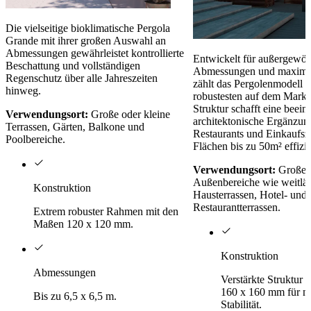
Die vielseitige bioklimatische Pergola
Grande mit ihrer großen Auswahl an
Abmessungen gewährleistet kontrollierte
Entwickelt für außergewöh
Beschattung und vollständigen
Abmessungen und maximale
Regenschutz über alle Jahreszeiten
zählt das Pergolenmodell
hinweg.
robustesten auf dem Markt.
Struktur schafft eine beei
Verwendungsort:
Große oder kleine
architektonische Ergänzung
Terrassen, Gärten, Balkone und
Restaurants und Einkaufsz
Poolbereiche.
Flächen bis zu 50m² effizi
Verwendungsort:
Große m
Außenbereiche wie weitläu
Konstruktion
Hausterrassen, Hotel- und
Restaurantterrassen.
Extrem robuster Rahmen mit den
Maßen 120 x 120 mm.
Konstruktion
Abmessungen
Verstärkte Struktur
160 x 160 mm für m
Bis zu 6,5 x 6,5 m.
Stabilität.