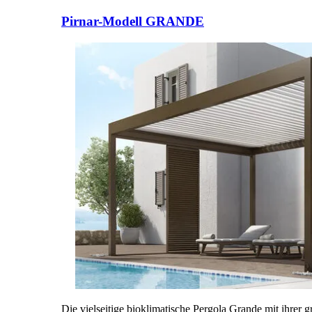
Brskajte po elementih za primerjavo. Uporabite levo in desno puščico
Pirnar-Modell GRANDE
Die vielseitige bioklimatische Pergola Grande mit ihre