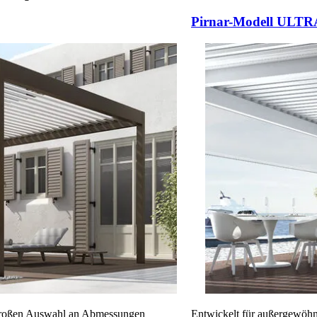
 ali navigacijske gumbove.
Pirnar-Modell ULTR
r großen Auswahl an Abmessungen
Entwickelt für außergewöhn