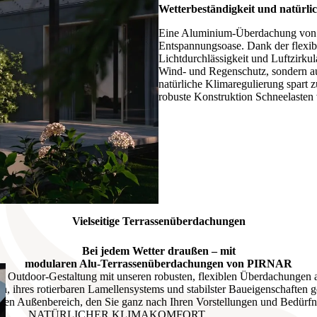
Wetterbeständigkeit und
natürli
Eine Aluminium-Überdachung von 
Entspannungsoase. Dank der flexi
Lichtdurchlässigkeit und Luftzirkula
Wind- und Regenschutz, sondern au
natürliche Klimaregulierung spart 
robuste Konstruktion Schneelasten 
Vielseitige Terrassenüberdachungen
Bei jedem Wetter draußen – mit
modularen Alu-Terrassenüberdachungen von PIRNAR
er Outdoor-Gestaltung mit unseren robusten, flexiblen Überdachungen
, ihres rotierbaren Lamellensystems und stabilster Baueigenschaften g
 den Außenbereich, den Sie ganz nach Ihren Vorstellungen und Bedürfn
NATÜRLICHER KLIMAKOMFORT