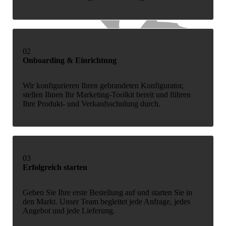
02
Onboarding & Einrichtung
Wir konfigurieren Ihren gebrandeten Konfigurator,
stellen Ihnen Ihr Marketing-Toolkit bereit und führen
Ihre Produkt- und Verkaufsschulung durch.
03
Erfolgreich starten
Geben Sie Ihre erste Bestellung auf und starten Sie in
den Markt. Unser Team begleitet jede Anfrage, jedes
Angebot und jede Lieferung.