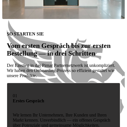
SO STARTEN SIE
Vom ersten Gespräch bis zur ersten
Bestellung — in drei Schritten
Der Einstieg in das Pirnar Partnernetzwerk ist unkompliziert.
Wir haben den Onboarding-Prozess so effizient gestaltet wie
unsere Produkte.
01
Erstes Gespräch
Wir lernen Ihr Unternehmen, Ihre Kunden und Ihren
Markt kennen. Unverbindlich — ein offenes Gespräch
über Potenziale und gemeinsame Möglichkeiten.