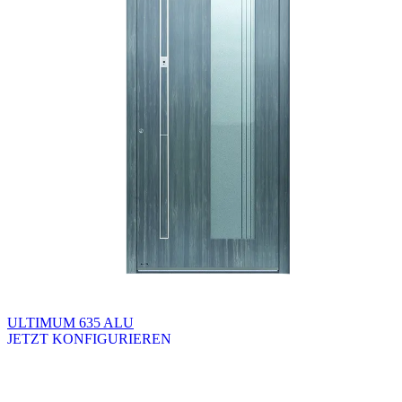
ULTIMUM 635 ALU
JETZT KONFIGURIEREN
Brskajte po razpoložljivih produktih. Uporabite levo in desno puščico