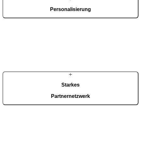
Personalisierung
Maße, Materialien und Verglasungen definieren Sie entsprechend
Ihrer architektonischen Anforderungen und der gewünschten
Wirkung. Innen- und Außenseite lassen sich dabei differenziert
gestalten. So entsteht eine Tür, die gestalterisch und konstruktiv
exakt zu Ihrem Projekt passt.
Starkes
Partnernetzwerk
Rund tausend zertifizierte Fachpartner in Deutschland übernehmen
Beratung und Montage. Entwicklung und Fertigung bleiben zentral
gebündelt. Der PIRNAR Konfigurator unterstützt die Vorauswahl,
die technische Abstimmung erfolgt vor Ort.