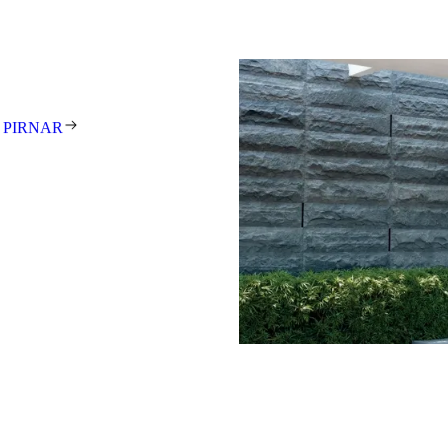
gestalterisch anspruchsvolle
unden auf der ganzen Welt zu
tehen für exzellentes Design,
t und meisterhafte Handarbeit.
 Unikat – individuell gefertigt
 PIRNAR