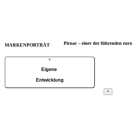
Pirnar – einer der führenden eur
MARKENPORTRÄT
Eigene
Entwicklung
Mit einem erfahrenen Team entwickeln wir
Über
fortschrittliche technologische Lösungen – auch
Pirnar
für die anspruchsvollsten Wünsche von
Hausbesitzern. Trotz modernster Technologie
Seit den ersten 
werden viele Details weiterhin in sorgfältiger
Familienwerksta
Handarbeit gefertigt.