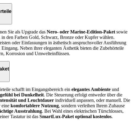
teile
nen Sie als Upgrade das
Nero- oder Marine-Edition-Paket
sowie
 in den Farben Gold, Schwarz, Bronze oder Kupfer wählen.
eisten oder Einfassungen in ästhetisch anspruchsvoller Ausführung
n Eingang. Neben ihrer eleganten Ästhetik bieten die Zubehörteile
ern, Korrosion und Umwelteinflüssen.
aket
teile schafft im Eingangsbereich ein
elegantes Ambiente
und
sgefühl bei Dunkelheit
. Die Steuerung erfolgt entweder über die
intensität und Leuchtdauer
individuell anpassen, oder manuell. Die
r eine
komfortablere Nutzung
, sondern verleihen Ihrem Zuhause
rächtige Ausstrahlung
. Bei Wahl eines elektrischen Türschlosses,
iner Tastatur ist das
SmartLux‑Paket optional kostenlos
.