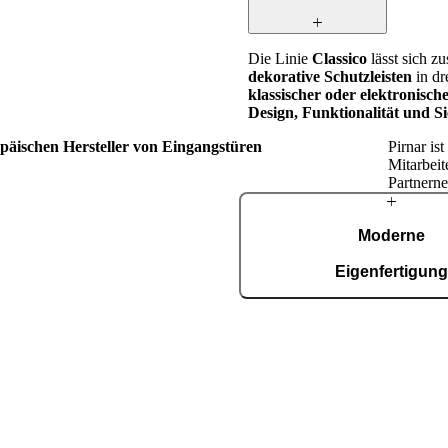
Die Linie
Classico
lässt sich z
dekorative Schutzleisten
in dr
klassischer oder elektronisch
Design, Funktionalität und Si
opäischen Hersteller von Eingangstüren
Pirnar is
Mitarbeit
Partnerne
Über
Moderne
Pirnar
Eigenfertigun
In unserer automatisierten Fer
Fläche von 36.000 m², zerti
9001, entstehen täglich rund 15
Schritten in der
tt treibt uns die Leidenschaft an,