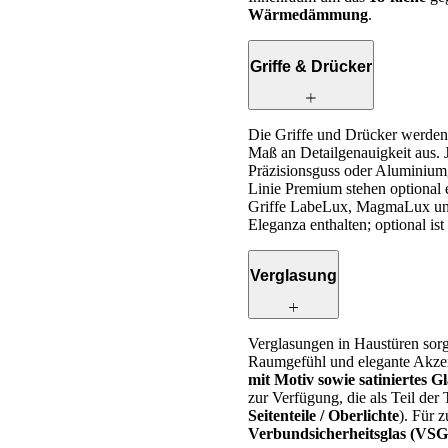
Wärmedämmung
.
Griffe & Drücker
Die Griffe und Drücker werden 
Maß an Detailgenauigkeit aus. J
Präzisionsguss oder Aluminiumgu
Linie Premium stehen optional 
Griffe LabeLux, MagmaLux und
Eleganza enthalten; optional ist
Verglasung
Verglasungen in Haustüren sor
Raumgefühl und elegante Akzent
mit Motiv sowie satiniertes G
zur Verfügung, die als Teil der 
Seitenteile / Oberlichte
). Für z
Verbundsicherheitsglas (VSG