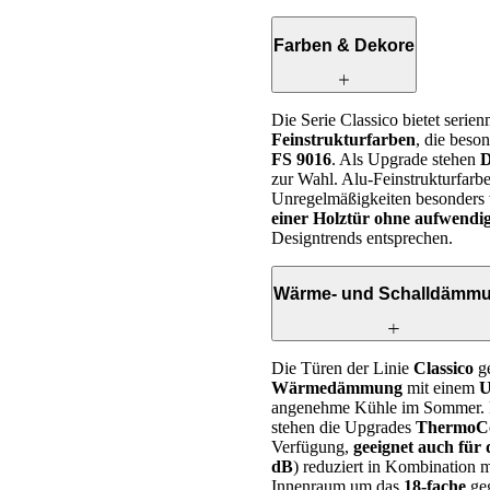
Farben & Dekore
Die Serie Classico bietet seri
Feinstrukturfarben
, die beso
FS 9016
. Als Upgrade stehen
D
zur Wahl. Alu-Feinstrukturfarbe
Unregelmäßigkeiten besonders 
einer Holztür ohne aufwendig
Designtrends entsprechen.
Wärme- und Schalldämm
Die Türen der Linie
Classico
ge
Wärmedämmung
mit einem
U
angenehme Kühle im Sommer. 
stehen die Upgrades
ThermoCo
Verfügung,
geeignet auch für
dB
) reduziert in Kombination 
Innenraum um das
18-fache
ge