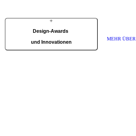
innovative und 
Eingänge für K
MEHR ÜBER PIRNAR
schaffen. Wir s
höchste Qualitä
Jede Tür ist ein
nach Maß.
Design-Awards
MEHR ÜBER
und Innovationen
Pirnar überzeugt international: Design und
Innovation auf höchstem Niveau, ausgezeichnet
mit Preisen wie dem German Design Award,
dem German Innovation Award und dem Red
Dot Award.
Auszeichnungen ansehen