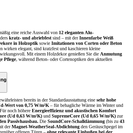
enmäßig eine reiche Auswahl von
12 eleganten Alu-
nders
kratz- und abriebfest
sind – mit der
Innenfarbe Weiß
ekore in Holzoptik
sowie
Imitationen von Corten oder Beton
n wirken elegant, sind kratzfest und kaschieren kleine
wirkungsvoll. Mit einem Holzdekor genießen Sie die
Anmutung
e Pflege
, während Beton‑ oder Cortenoptiken den aktuellen
ung
währleisten bereits in der Standardausstattung eine
sehr hohe
d-Wert von 0,75 W/m²K
– für behagliche Wärme im Winter und
Für noch höhere
Energieeffizienz und akustischen Komfort
re (Ud 0,63 W/m²K)
und
SupremeCore (Ud 0,65 W/m²K)
zur
 den Passivhausbau.
Die
SoundCore-Schalldämmung
(bis zu
43
mit der
Magnet-WeatherSeal-Abdichtung
den Geräuschpegel im
genüber offenen Türen –
ohne relevante Einbußen bei der