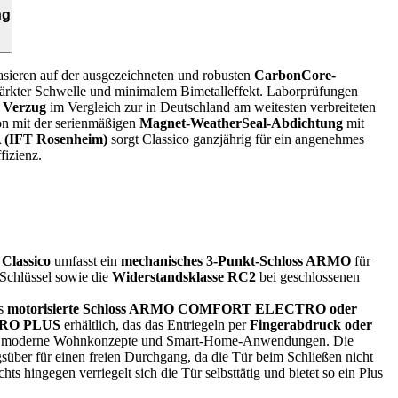
ng
sieren auf der ausgezeichneten und robusten
CarbonCore-
tärkter Schwelle und minimalem Bimetalleffekt. Laborprüfungen
 Verzug
im Vergleich zur in Deutschland am weitesten verbreiteten
on mit der serienmäßigen
Magnet-WeatherSeal-Abdichtung
mit
A (IFT Rosenheim)
sorgt Classico ganzjährig für ein angenehmes
izienz.
e
Classico
umfasst ein
mechanisches 3-Punkt-Schloss ARMO
für
 Schlüssel sowie die
Widerstandsklasse RC2
bei geschlossenen
as
motorisierte Schloss ARMO COMFORT ELECTRO oder
RO PLUS
erhältlich, das das Entriegeln per
Fingerabdruck oder
für moderne Wohnkonzepte und Smart-Home-Anwendungen. Die
gsüber für einen freien Durchgang, da die Tür beim Schließen nicht
hts hingegen verriegelt sich die Tür selbsttätig und bietet so ein Plus