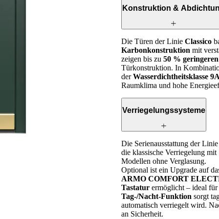
Konstruktion & Abdichtu
Die Türen der Linie
Classico
ba
Karbonkonstruktion
mit vers
zeigen bis zu
50 % geringeren
Tür­konstruktion. In Kombinati
der
Wasserdichtheitsklasse 9
Raumklima und hohe Energieeff
Verriegelungssysteme
Die Serienausstattung der Lini
die klassische Verriegelung mit
Modellen ohne Verglasung.
Optional ist ein Upgrade auf d
ARMO COMFORT ELECT
Tastatur
ermöglicht – ideal 
Tag-/Nacht-Funktion
sorgt ta
automatisch verriegelt wird. Nac
an Sicherheit.