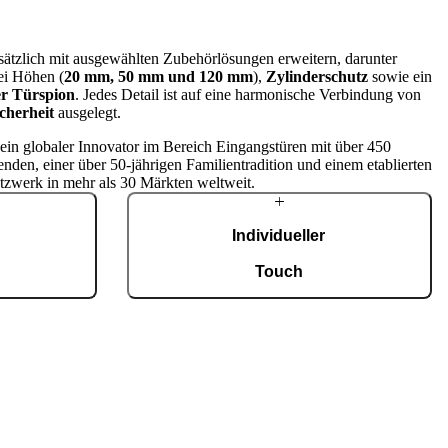
usätzlich mit ausgewählten Zubehörlösungen erweitern, darunter
ei Höhen (
20 mm, 50 mm und 120 mm
),
Zylinderschutz
sowie ein
er Türspion
. Jedes Detail ist auf eine harmonische Verbindung von
cherheit
ausgelegt.
t ein globaler Innovator im Bereich Eingangstüren mit über 450
enden, einer über 50-jährigen Familientradition und einem etablierten
tzwerk in mehr als 30 Märkten weltweit.
Individueller
g
Touch
tigung mit einer
Jede Tür ist ein Unikat und fügt sich
fiziert nach ISO
harmonisch in unterschiedlichste Architekturstile
0 maßgefertigte
ein. Eine breite Auswahl an Modellen,
Eingangstüren.
Materialien und Zubehör ermöglicht eine
umfassende Individualisierung nach
persönlichen Vorstellungen.