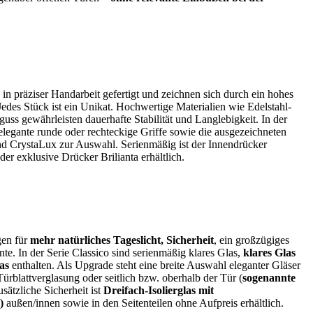
in präziser Handarbeit gefertigt und zeichnen sich durch ein hohes
edes Stück ist ein Unikat. Hochwertige Materialien wie Edelstahl-
ss gewährleisten dauerhafte Stabilität und Langlebigkeit. In der
elegante runde oder rechteckige Griffe sowie die ausgezeichneten
 CrystaLux zur Auswahl. Serienmäßig ist der Innendrücker
 der exklusive Drücker Brilianta erhältlich.
gen für
mehr natürliches Tageslicht, Sicherheit
, ein großzügiges
e. In der Serie Classico sind serienmäßig klares Glas,
klares Glas
las
enthalten. Als Upgrade steht eine breite Auswahl eleganter Gläser
Türblattverglasung oder seitlich bzw. oberhalb der Tür (
sogenannte
usätzliche Sicherheit ist
Dreifach-Isolierglas mit
)
außen/innen sowie in den Seitenteilen ohne Aufpreis erhältlich.