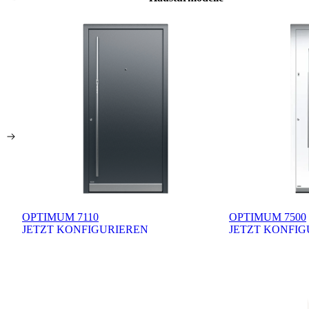
OPTIMUM 7110
OPTIMUM 7500
JETZT KONFIGURIEREN
JETZT KONFIG
Brskajte po razpoložljivih produktih. Uporabite levo in desno puščico