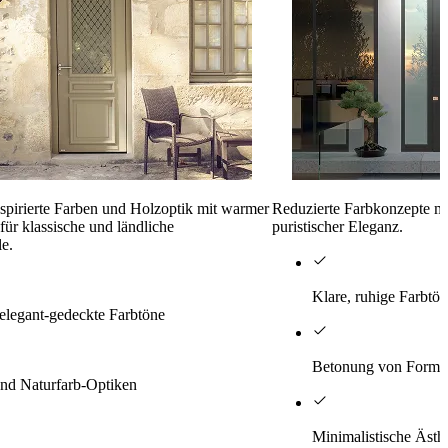
inspirierte Farben und Holzoptik mit warmer
Reduzierte Farbkonzepte m
für klassische und ländliche
puristischer Eleganz.
le.
Klare, ruhige Farbtö
 elegant-gedeckte Farbtöne
Betonung von Form u
nd Naturfarb-Optiken
Minimalistische Ästh