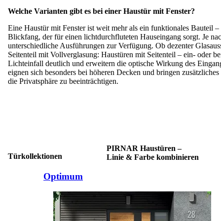
Welche Varianten gibt es bei
einer Haustür mit Fenster?
Eine Haustür mit Fenster ist weit mehr als ein funktionales Bauteil – s
Blickfang, der für einen lichtdurchfluteten Hauseingang sorgt. Je na
unterschiedliche Ausführungen zur Verfügung. Ob dezenter Glasauss
Seitenteil mit Vollverglasung: Haustüren mit Seitenteil – ein- oder be
Lichteinfall deutlich und erweitern die optische Wirkung des Eingan
eignen sich besonders bei höheren Decken und bringen zusätzliches 
die Privatsphäre zu beeinträchtigen.
PIRNAR Haustüren –
Türkollektionen
Linie & Farbe kombinieren
Brskajte po elementih za primerjavo. Uporabite levo in desno puščico
Optimum