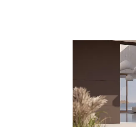
präzise, effizient und voll
en familiengeführten Werkstatt
wickeln wir seit vielen
ßgeschneiderte
gen mit hohem architektonischem
em Anspruch. Handwerkliche
equente Qualitätsorientierung
wicklungsarbeit prägen unser
is – jede Haustür wird als
nzelstück gefertigt.