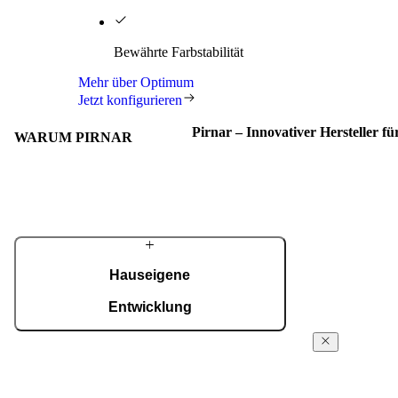
Bewährte Farbstabilität
Mehr über Optimum
Jetzt konfigurieren
Pirnar – Innovativer Hersteller f
WARUM PIRNAR
Hauseigene
Entwicklung
Von der Konstruktion über die technologische
PIRNARS
Entwicklung bis zur ISO-9001-zertifizierten