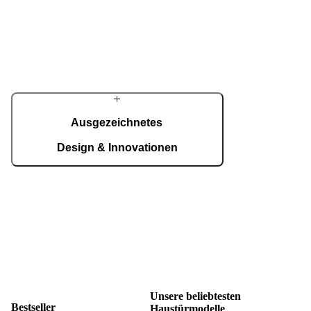
Produktion erfolgen alle Prozesse am
Geschichte
Unternehmensstandort. Fortschrittliche
Automatisierung verbindet sich hier mit präziser
Aus einer klein
Handarbeit – täglich werden bis zu 150
entstanden, ent
Haustüren projektbezogen gefertigt.
Jahrzehnten ma
Eingangslösun
und technisch
Präzision, kons
und eigene Ent
Ausgezeichnetes
Selbstverständn
individuelles Ei
Design & Innovationen
Internationale Preise wie der German Design
Award, der Red Dot Award und der German
Innovation Award sowie zahlreiche eigene
Patente unterstreichen PIRNARs Anspruch an
gestalterische Exzellenz und Weiterentwicklung.
Auszeichnungen ansehen
Unsere beliebtesten
Bestseller
Haustürmodelle