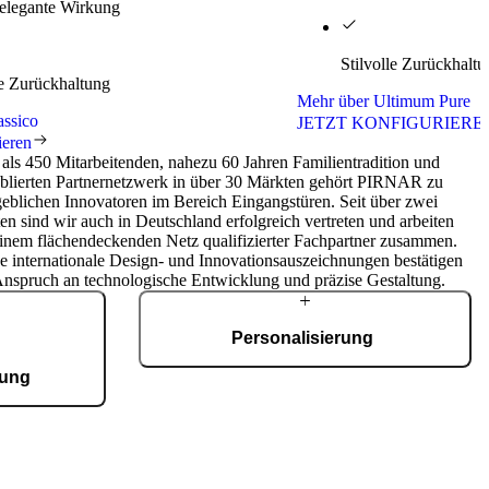
 elegante Wirkung
Stilvolle Zurückhalt
le Zurückhaltung
Mehr über Ultimum Pure
assico
JETZT KONFIGURIERE
ieren
als 450 Mitarbeitenden, nahezu 60 Jahren Familientradition und
ablierten Partnernetzwerk in über 30 Märkten gehört PIRNAR zu
eblichen Innovatoren im Bereich Eingangstüren. Seit über zwei
en sind wir auch in Deutschland erfolgreich vertreten und arbeiten
einem flächendeckenden Netz qualifizierter Fachpartner zusammen.
e internationale Design- und Innovationsauszeichnungen bestätigen
Anspruch an technologische Entwicklung und präzise Gestaltung.
Personalisierung
gung
Jede Haustür wird individuell entwickelt und
nach Kundenwunsch gefertigt. Im Konfigurator
ierten Fertigung
wählen Sie Modelle, Materialien, Oberflächen
ertigte Türen –
und Details entsprechend Ihren Vorstellungen.