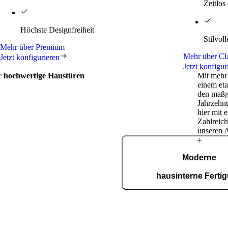
Zeitlos
Höchste Designfreiheit
Stilvol
Mehr über Premium
Mehr über Cl
Jetzt konfigurieren
Jetzt konfigur
ür hochwertige Haustüren
Mit mehr 
einem et
den maßg
Jahrzehnt
hier mit 
Zahlreich
unseren 
PIRNARS
Moderne
Geschichte
hausinterne Ferti
In unserer ISO-9001-zertifiz
entstehen täglich 150 maßgef