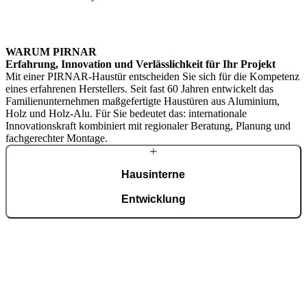
WARUM PIRNAR
Erfahrung, Innovation und Verlässlichkeit für Ihr Projekt
Mit einer PIRNAR-Haustür entscheiden Sie sich für die Kompetenz
eines erfahrenen Herstellers. Seit fast 60 Jahren entwickelt das
Familienunternehmen maßgefertigte Haustüren aus Aluminium,
Holz und Holz-Alu. Für Sie bedeutet das: internationale
Innovationskraft kombiniert mit regionaler Beratung, Planung und
fachgerechter Montage.
Hausinterne
Entwicklung
Entwicklung, Technologie und ISO-9001-zertifizierte Fertigung
erfolgen im eigenen Werk mit über 450 Mitarbeitenden und klarem
Qualitätsanspruch. Moderne Automatisierung und präzise
Handarbeit sichern Passgenauigkeit, Langlebigkeit und kontrollierte
Qualität – vom Entwurf bis zur fertigen Haustür.