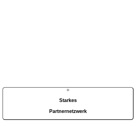
Aus einer Werkstatt für Metallbearbeitung entstand ein international
tätiges Familienunternehmen in dritter Generation. Diese
Verbindung aus handwerklicher Tradition und eigener Forschung
prägt jede Haustür – bis ins Detail.
Starkes
Partnernetzwerk
Rund tausend Fachpartner in Deutschland gewährleisten persönliche