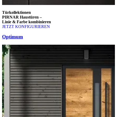
Türkollektionen
PIRNAR Haustüren –
Linie & Farbe kombinieren
JETZT KONFIGURIEREN
Brskajte po elementih za primerjavo. Uporabite levo in desno puščico
Optimum