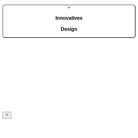
Innovatives
Design
Wir sind regelmäßige Preisträger internationaler Auszeichnungen für
Design und technologische Innovationen, wie dem German Design
Award, German Innovation Award, Red Dot Award usw.
PIRNARS
Geschichte
PIRNARS
Geschichte