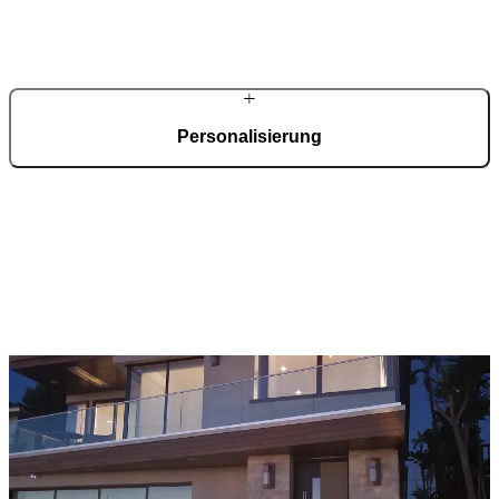
Beratung, exaktes Aufmaß und professionelle Montage.
Entwicklung und Fertigung erfolgen zentral, Betreuung und
Umsetzung direkt vor Ort.
Personalisierung
Ihre schwarze Haustür entsteht nach Maß. Materialien, Oberflächen,
Glasvarianten, Griffsysteme und elektronische Ausstattung werden
nach Wunsch konfiguriert – abgestimmt auf Ihre Architektur und
Ihre Anforderungen.