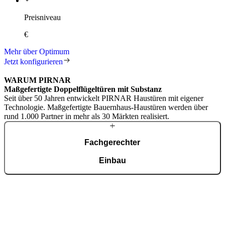
Preisniveau
€
Mehr über Optimum
Jetzt konfigurieren
WARUM PIRNAR
Maßgefertigte Doppelflügeltüren mit Substanz
Seit über 50 Jahren entwickelt PIRNAR Haustüren mit eigener
Technologie. Maßgefertigte Bauernhaus-Haustüren werden über
rund 1.000 Partner in mehr als 30 Märkten realisiert.
Fachgerechter
Einbau
Förderprogramme setzen eine normgerechte Montage voraus.
Unsere autorisierten Partner sorgen für fachgerechten Einbau und
vollständige Dokumentation.