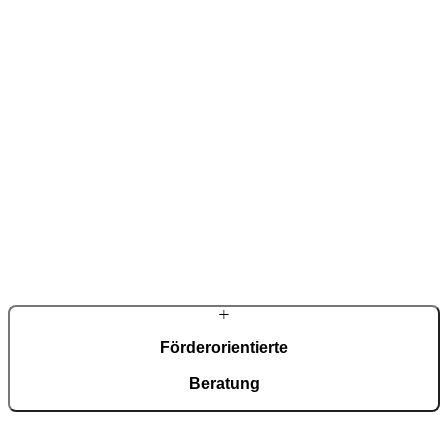
Pirnar
Mit über 450 Mitarbeitenden, fast 60 Jahren Familientradition und
einem Partnernetzwerk in mehr als 30 Märkten zählt Pirnar zu den
führenden europäischen Herstellern von Aluminium-Eingangstüren.
Förderorientierte
Beratung