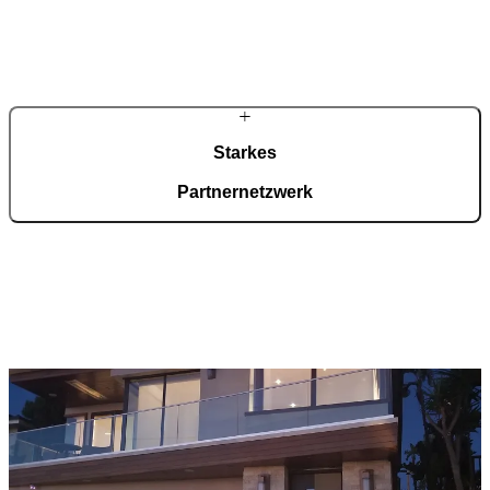
Unsere Partner beraten Sie frühzeitig zu Zuschüssen, Krediten und
technischen Voraussetzungen für förderfähige Haustüren.
Starkes
Partnernetzwerk
Rund tausend zertifizierte Fachpartner in Deutschland übernehmen
Beratung und Montage. Entwicklung und Fertigung bleiben zentral
gebündelt. So verbindet PIRNAR regionale Betreuung mit der
Kompetenz eines besten Herstellers.