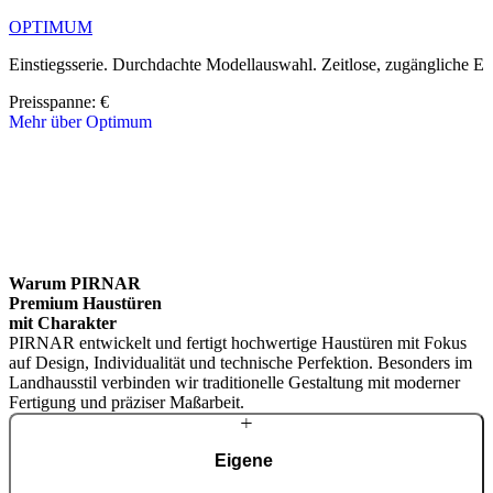
OPTIMUM
Einstiegsserie. Durchdachte Modellauswahl. Zeitlose, zugängliche El
Preisspanne: 
€
Mehr über Optimum
Brskajte po linijskih elementih. Uporabite levo in desno puščico ali 
Warum PIRNAR
Premium Haustüren
mit Charakter
PIRNAR entwickelt und fertigt hochwertige Haustüren mit Fokus
auf Design, Individualität und technische Perfektion. Besonders im
Landhausstil verbinden wir traditionelle Gestaltung mit moderner
Fertigung und präziser Maßarbeit.
Eigene