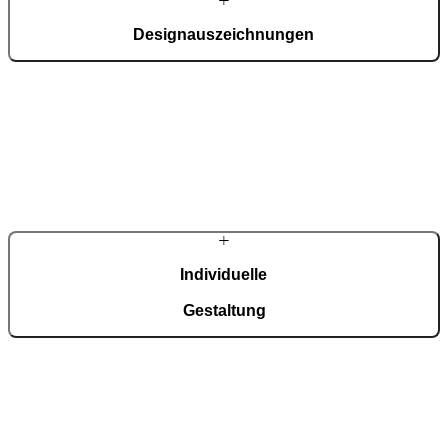
Designauszeichnungen
Mehrfach international ausgezeichnet für Design, Innovation und
Produktqualität.
Individuelle
Gestaltung
Material, Farbe, Glas, Griffe und Ausstattung werden exakt auf
Haus und Stil abgestimmt.