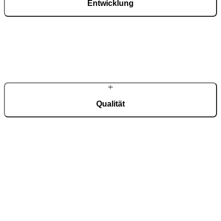
Entwicklung
Innovative Konstruktionen, Materialien und Designs entstehen in
der hauseigenen Entwicklungsabteilung.
Qualität
Präzise Fertigung in modernster Produktion – jede Haustür wird
individuell gefertigt.