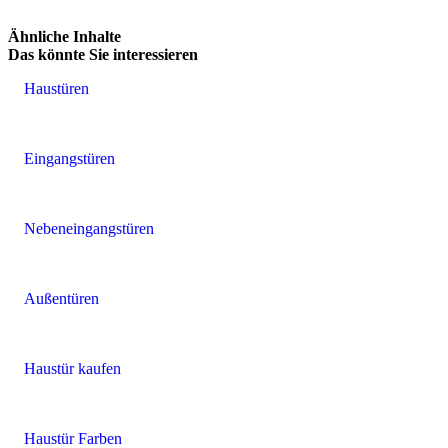
Brskajte po naših referencah. Uporabite levo in desno puščico ali na
Ähnliche Inhalte
Das könnte Sie interessieren
Haustüren
Eingangstüren
Nebeneingangstüren
Außentüren
Haustür kaufen
Haustür Farben