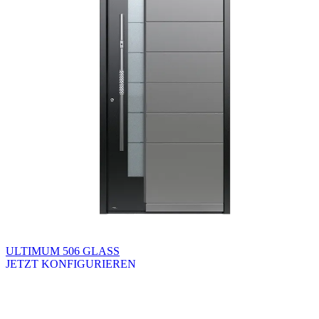
ULTIMUM 506 GLASS
JETZT KONFIGURIEREN
Brskajte po razpoložljivih produktih. Uporabite levo in desno puščico