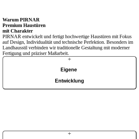
Brskajte po linijskih elementih. Uporabite levo in desno puščico ali 
Warum PIRNAR
Premium Haustüren
mit Charakter
PIRNAR entwickelt und fertigt hochwertige Haustüren mit Fokus
auf Design, Individualität und technische Perfektion. Besonders im
Landhausstil verbinden wir traditionelle Gestaltung mit moderner
Fertigung und präziser Maßarbeit.
Eigene
Entwicklung
Innovative Konstruktionen, Materialien und Designs entstehen in
der hauseigenen Entwicklungsabteilung.