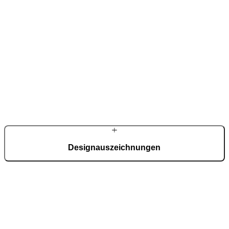
Designauszeichnungen
Mehrfach international ausgezeichnet für Design, Innovation und
Produktqualität.