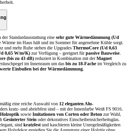
herheit.
ung
n der Standardausstattung eine
sehr gute Wärmedämmung (Ud
die Wärme im Haus hält und im Sommer für angenehme Kühle sorgt.
enz und mehr Ruhe stehen die Upgrades
ThermoCore (Ud 0,63
d 0,65 W/m²K)
zur Verfügung – geeignet für
passive Bauweise
.
e (bis zu 43 dB)
reduziert in Kombination mit der
Magnet
räuschpegel im Innenraum um das
bis zu 18-Fache
im Vergleich zu
swerte Einbußen bei der Wärmedämmung
.
enmäßig eine reiche Auswahl von
12 eleganten Alu-
nders kratz- und abriebfest sind – mit der Innenfarbe Weiß FS 9016.
 Holzoptik
sowie
Imitationen von Corten oder Beton
zur Wahl,
ch
Gesinterter Stein
oder dekoratives Einscheibensicherheitsglas.
legant, sind
kratzfest
und kaschieren kleine Unregelmäßigkeiten
inem Holzdekor genießen Sie die Anmutung einer Holztür ohne