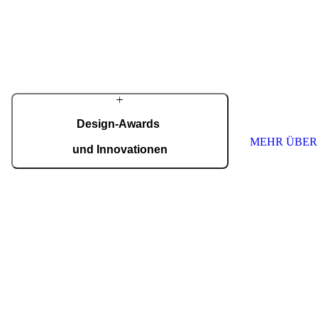
für die anspruchsvollsten Wünsche von
Hausbesitzern. Trotz modernster Technologie
Seit den ersten 
werden viele Details weiterhin in sorgfältiger
Familienwerksta
Handarbeit gefertigt.
innovative und 
Eingänge für K
MEHR ÜBER PIRNAR
schaffen. Wir s
höchste Qualitä
Jede Tür ist ein
nach Maß.
Design-Awards
MEHR ÜBER
und Innovationen
Pirnar überzeugt international: Design und
Innovation auf höchstem Niveau, ausgezeichnet
mit Preisen wie dem German Design Award,
dem German Innovation Award und dem Red
Dot Award.
Auszeichnungen ansehen