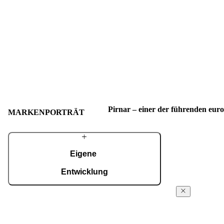
Pirnar – einer der führenden eur
MARKENPORTRÄT
Eigene
Entwicklung
Mit einem erfahrenen Team entwickeln wir
Über
fortschrittliche technologische Lösungen – auch
Pirnar