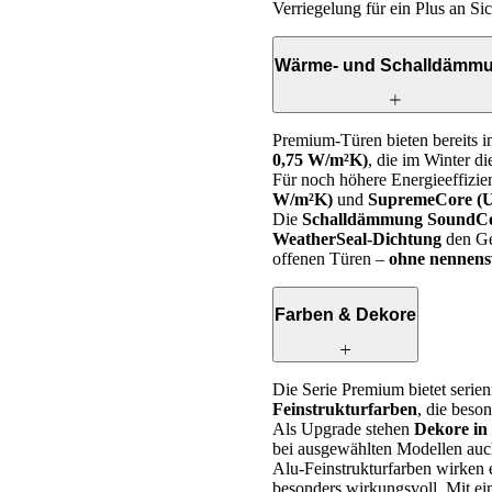
Verriegelung für ein Plus an Sic
Wärme- und Schalldämm
Premium-Türen bieten bereits i
0,75 W/m²K)
, die im Winter 
Für noch höhere Energieeffizi
W/m²K)
und
SupremeCore (U
Die
Schalldämmung SoundCor
WeatherSeal-Dichtung
den Ge
offenen Türen –
ohne nennen
Farben & Dekore
Die Serie Premium bietet seri
Feinstrukturfarben
, die beso
Als Upgrade stehen
Dekore in
bei ausgewählten Modellen au
Alu-Feinstrukturfarben wirken e
besonders wirkungsvoll. Mit e