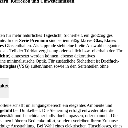
tzern, Korrosion und Umwelteinflüssen
.
n für mehr natürliches Tageslicht, Sicherheit, ein großzügiges
te. In der
Serie Premium
sind serienmäßig
klares Glas, klares
tes Glas
enthalten. Als Upgrade steht eine breite Auswahl eleganter
 als Teil der Türblattverglasung oder seitlich bzw. oberhalb der Tür
ichte
) eingesetzt werden können, ebenso dekoratives
ine minimalistische Optik. Für zusätzliche Sicherheit ist
Dreifach-
heitsglas (VSG)
außen/innen sowie in den Seitenteilen ohne
aket
örteile schafft im Eingangsbereich ein elegantes Ambiente und
sgefühl
bei Dunkelheit. Die Steuerung erfolgt entweder über die
intensität und Leuchtdauer individuell anpassen, oder manuell. Die
für einen höheren Bedienkomfort, sondern verleihen Ihrem Zuhause
chtige Ausstrahlung. Bei Wahl eines elektrischen Türschlosses, eines