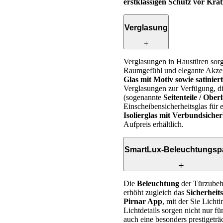
erstklassigen Schutz vor Kra
Verglasung
Verglasungen in Haustüren sorge
Raumgefühl und elegante Akzen
Glas mit Motiv sowie satinier
Verglasungen zur Verfügung, die
(sogenannte
Seitenteile / Oberl
Einscheibensicherheitsglas für e
Isolierglas mit Verbundsicher
Aufpreis erhältlich.
SmartLux-Beleuchtungsp
Die
Beleuchtung
der Türzubeh
erhöht zugleich das
Sicherheit
Pirnar App
, mit der Sie Licht
Lichtdetails sorgen nicht nur 
auch eine besonders prestigeträ