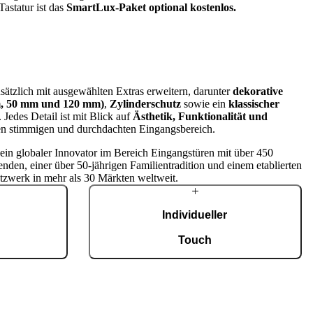
Tastatur ist das
SmartLux‑Paket optional kostenlos.
sätzlich mit ausgewählten Extras erweitern, darunter
dekorative
mm, 50 mm und 120 mm)
,
Zylinderschutz
sowie ein
klassischer
. Jedes Detail ist mit Blick auf
Ästhetik, Funktionalität und
nen stimmigen und durchdachten Eingangsbereich.
t ein globaler Innovator im Bereich Eingangstüren mit über 450
enden, einer über 50-jährigen Familientradition und einem etablierten
tzwerk in mehr als 30 Märkten weltweit.
Individueller
g
Touch
tigung mit einer
Jede Tür ist ein Unikat und fügt sich
fiziert nach ISO
harmonisch in unterschiedlichste Architekturstile