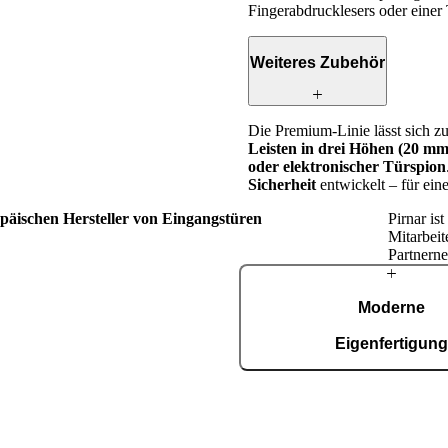
Fingerabdrucklesers oder einer 
Weiteres Zubehör
Die Premium-Linie lässt sich zu
Leisten in drei Höhen (20 
oder elektronischer Türspion
Sicherheit
entwickelt – für ei
opäischen Hersteller von Eingangstüren
Pirnar is
Mitarbeit
Partnerne
Über
Moderne
Pirnar
Eigenfertigun
In unserer automatisierten Fer
Fläche von 36.000 m², zerti