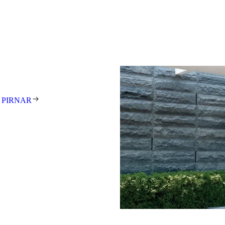
9001, entstehen täglich rund 15
Schritten in der
tt treibt uns die Leidenschaft an,
gestalterisch anspruchsvolle
unden auf der ganzen Welt zu
tehen für exzellentes Design,
t und meisterhafte Handarbeit.
 Unikat – individuell gefertigt
 PIRNAR