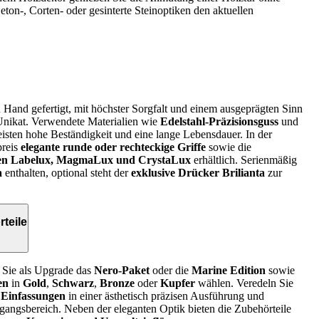
ton‑, Corten‑ oder gesinterte Steinoptiken den aktuellen
Hand gefertigt, mit höchster Sorgfalt und einem ausgeprägten Sinn
n Unikat. Verwendete Materialien wie
Edelstahl-Präzisionsguss
und
isten hohe Beständigkeit und eine lange Lebensdauer. In der
preis
elegante runde oder rechteckige Griffe
sowie die
nten Labelux, MagmaLux und CrystaLux
erhältlich. Serienmäßig
a
enthalten, optional steht der
exklusive Drücker Brilianta
zur
teile
Sie als Upgrade das
Nero-Paket
oder die
Marine Edition
sowie
en
in
Gold
,
Schwarz
,
Bronze
oder
Kupfer
wählen. Veredeln Sie
r Einfassungen
in einer ästhetisch präzisen Ausführung und
ngangsbereich. Neben der eleganten Optik bieten die Zubehörteile