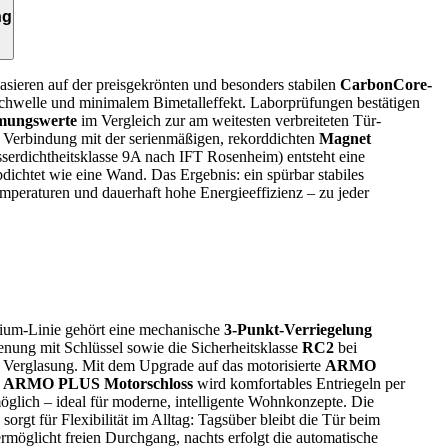
ng
sieren auf der preisgekrönten und besonders stabilen
CarbonCore-
Schwelle und minimalem Bimetalleffekt. Laborprüfungen bestätigen
rmungswerte
im Vergleich zur am weitesten verbreiteten Tür­
n Verbindung mit der serienmäßigen, rekorddichten
Magnet
erdichtheitsklasse 9A nach IFT Rosenheim) entsteht eine
bdichtet wie eine Wand. Das Ergebnis: ein spürbar stabiles
eraturen und dauerhaft hohe Energieeffizienz – zu jeder
ium-Linie gehört eine mechanische
3-Punkt-Verriegelung
enung mit Schlüssel sowie die Sicherheitsklasse
RC2
bei
 Verglasung. Mit dem Upgrade auf das motorisierte
ARMO
r
ARMO PLUS Motorschloss
wird komfortables Entriegeln per
öglich – ideal für moderne, intelligente Wohnkonzepte. Die
sorgt für Flexibilität im Alltag: Tagsüber bleibt die Tür beim
rmöglicht freien Durchgang, nachts erfolgt die automatische