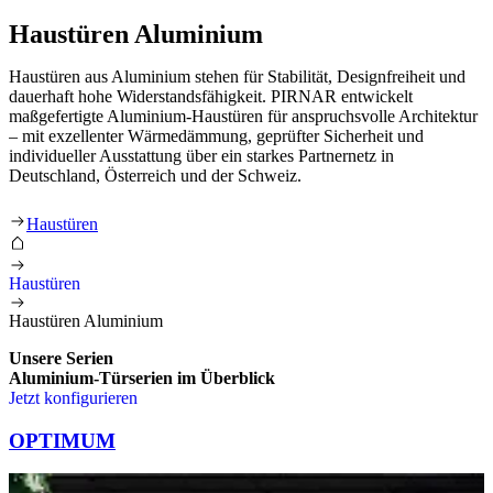
Haustüren Aluminium
Haustüren aus Aluminium stehen für Stabilität, Designfreiheit und
dauerhaft hohe Widerstandsfähigkeit. PIRNAR entwickelt
maßgefertigte Aluminium-Haustüren für anspruchsvolle Architektur
– mit exzellenter Wärmedämmung, geprüfter Sicherheit und
individueller Ausstattung über ein starkes Partnernetz in
Deutschland, Österreich und der Schweiz.
Haustüren Aluminium
Haustüren
Haustüren
Haustüren Aluminium
Unsere Serien
Aluminium-Türserien
im Überblick
Jetzt konfigurieren
Brskajte po elementih za primerjavo. Uporabite levo in desno puščico
OPTIMUM