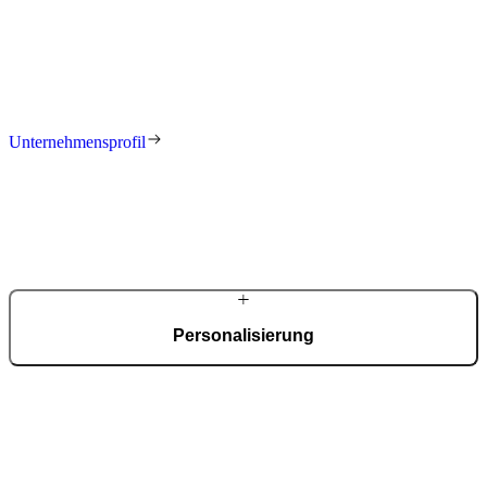
Aus einer Metallbauwerkstatt gegründet, entwickelte sich PIRNAR
zu einem europaweit anerkannten Hersteller exklusiver
Eingangssysteme. Über Jahrzehnte hinweg entstand ein
Unternehmen, das Ingenieurskompetenz, Materialwissen und
anspruchsvolle Gestaltung miteinander verbindet.
Unternehmensprofil
Personalisierung
Jede Alu-Tür wird projektbezogen geplant. Modelle, Maße,
Glasanteile, Oberflächen und Sicherheitsausstattung lassen sich
individuell konfigurieren. In Deutschland begleiten erfahrene
Fachpartner die Planung, übernehmen das Aufmaß und sorgen für