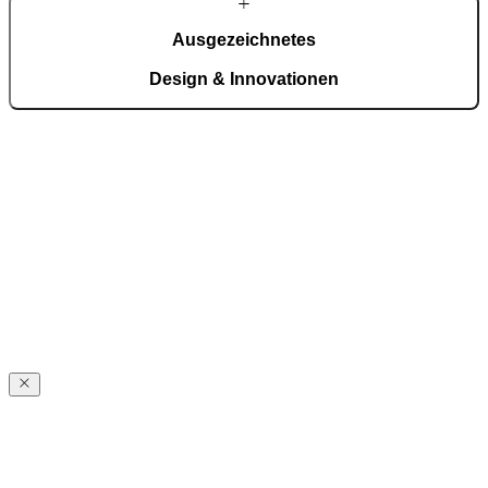
Ausgezeichnetes
Design & Innovationen
Aluminium wird nicht nur verarbeitet, sondern konstruktiv
weitergedacht – von CarbonCore® bis Magnet WeatherSeal®.
Auszeichnungen ansehen
PIRNARS
Geschichte
PIRNARS
Geschichte