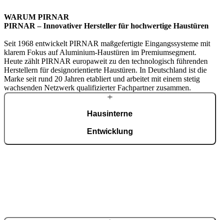
WARUM PIRNAR
PIRNAR – Innovativer Hersteller
für hochwertige Haustüren
Seit 1968 entwickelt PIRNAR maßgefertigte Eingangssysteme mit
klarem Fokus auf Aluminium-Haustüren im Premiumsegment.
Heute zählt PIRNAR europaweit zu den technologisch führenden
Herstellern für designorientierte Haustüren. In Deutschland ist die
Marke seit rund 20 Jahren etabliert und arbeitet mit einem stetig
wachsenden Netzwerk qualifizierter Fachpartner zusammen.
Hausinterne
Entwicklung
Entwicklung, Konstruktion und ISO-9001-zertifizierte Fertigung
erfolgen zentral am eigenen Standort. Top Fertigungstechnologien
und spezialisierte Handarbeit greifen ineinander – täglich entstehen
hier bis zu 150 individuell gefertigte Türen.
Über das Unternehmen