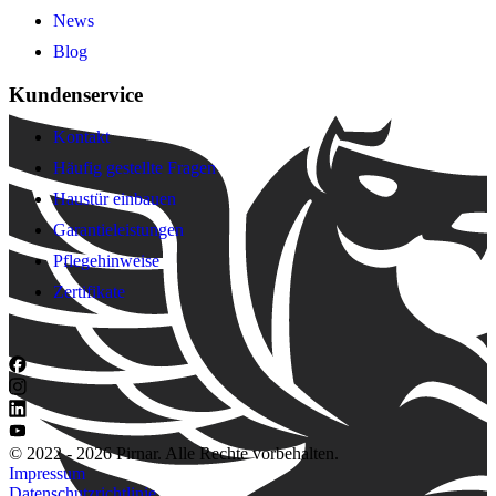
News
Blog
Kundenservice
Kontakt
Häufig gestellte Fragen
Haustür einbauen
Garantieleistungen
Pflegehinweise
Zertifikate
© 2022 - 2026 Pirnar. Alle Rechte vorbehalten.
Impressum
Datenschutzrichtlinie