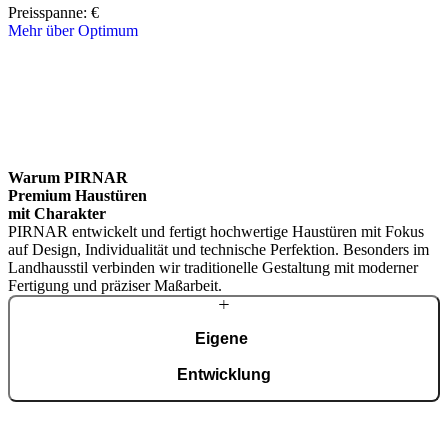
Preisspanne: 
€
Mehr über Optimum
Brskajte po linijskih elementih. Uporabite levo in desno puščico ali 
Warum PIRNAR
Premium Haustüren
mit Charakter
PIRNAR entwickelt und fertigt hochwertige Haustüren mit Fokus
auf Design, Individualität und technische Perfektion. Besonders im
Landhausstil verbinden wir traditionelle Gestaltung mit moderner
Fertigung und präziser Maßarbeit.
Eigene
Entwicklung