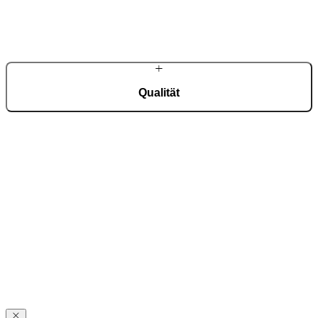
Innovative Konstruktionen, Materialien und Designs entstehen in
der hauseigenen Entwicklungsabteilung.
Qualität
Präzise Fertigung in modernster Produktion – jede Haustür wird
individuell gefertigt.
Landhaus-
Kompetenz