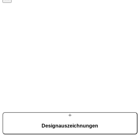
Landhaus-
Kompetenz
Holz-Haustüren im Landhausstil sind in ausgewählten Kollektionen
verfügbar und vereinen Tradition mit Technik.
Designauszeichnungen